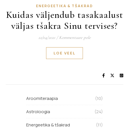
ENERGEETIKA & TŠAKRAD
Kuidas väljendub tasakaalust
väljas tšakra Sinu tervises?
22/04/2021
/
Kommentaare pole
LOE VEEL
Aroomiteraapia
(10)
Astroloogia
(24)
Energeetika & tšakrad
(11)