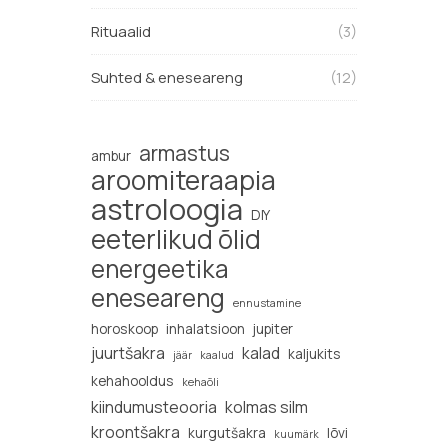
Rituaalid
(3)
Suhted & eneseareng
(12)
armastus
ambur
aroomiteraapia
astroloogia
DIY
eeterlikud õlid
energeetika
eneseareng
ennustamine
horoskoop
inhalatsioon
jupiter
juurtšakra
kalad
kaljukits
jäär
kaalud
kehahooldus
kehaõli
kiindumusteooria
kolmas silm
kroontšakra
kurgutšakra
lõvi
kuumärk