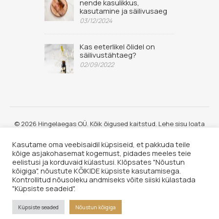
nende kasulikkus,
kasutamine ja säilivusaeg
03/12/2024
Kas eeterlikel õlidel on
säilivustähtaeg?
02/09/2022
© 2026 Hingelaegas OÜ. Kõik õigused kaitstud. Lehe sisu loata
kopeerimine keelatud.
Kasutame oma veebisaidil küpsiseid, et pakkuda teile
kõige asjakohasemat kogemust, pidades meeles teie
eelistusi ja korduvaid külastusi. Klõpsates "Nõustun
kõigiga", nõustute KÕIKIDE küpsiste kasutamisega.
Kontrollitud nõusoleku andmiseks võite siiski külastada
"Küpsiste seadeid".
Küpsiste seaded
Nõustun kõigiga