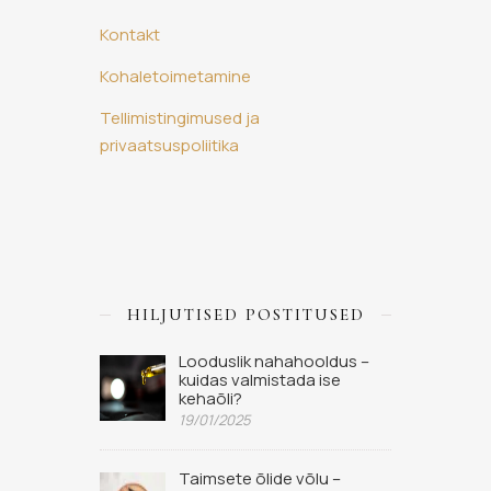
Kontakt
Kohaletoimetamine
Tellimistingimused ja
privaatsuspoliitika
HILJUTISED POSTITUSED
Looduslik nahahooldus –
kuidas valmistada ise
kehaõli?
19/01/2025
Taimsete õlide võlu –