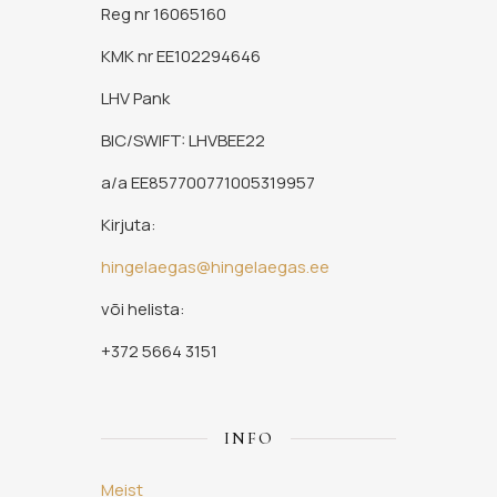
Reg nr 16065160
KMK nr EE102294646
LHV Pank
BIC/SWIFT: LHVBEE22
a/a EE857700771005319957
Kirjuta:
hingelaegas@hingelaegas.ee
või helista:
+372 5664 3151
INFO
Meist