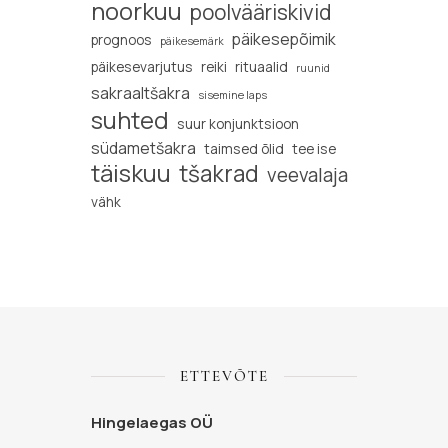
noorkuu
poolvääriskivid
päikesepõimik
prognoos
päikesemärk
päikesevarjutus
reiki
rituaalid
ruunid
sakraaltšakra
sisemine laps
suhted
suur konjunktsioon
südametšakra
taimsed õlid
tee ise
täiskuu
tšakrad
veevalaja
vähk
ETTEVÕTE
Hingelaegas OÜ