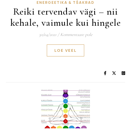
ENERGEETIKA & TŠAKRAD
Reiki tervendav vägi – nii
kehale, vaimule kui hingele
30/04/2021
/
Kommentaare pole
LOE VEEL