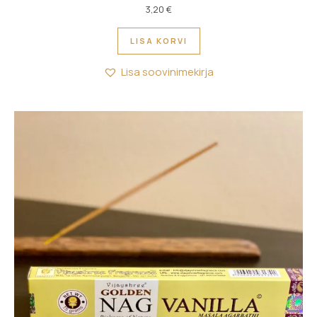
3,20
€
LISA KORVI
Lisa soovinimekirja