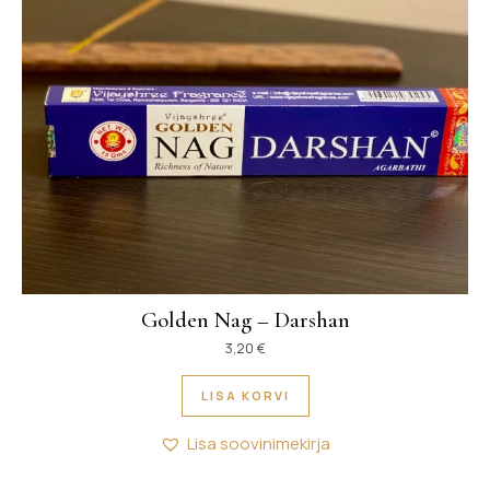
Golden Nag – Darshan
3,20
€
LISA KORVI
Lisa soovinimekirja