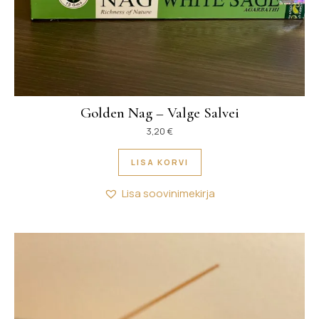
Golden Nag – Valge Salvei
3,20
€
LISA KORVI
Lisa soovinimekirja