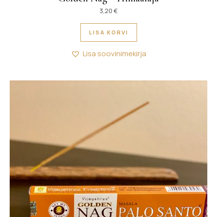
3,20
€
LISA KORVI
Lisa soovinimekirja