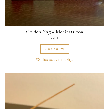
Golden Nag – Meditatsioon
3,20
€
LISA KORVI
Lisa soovinimekirja