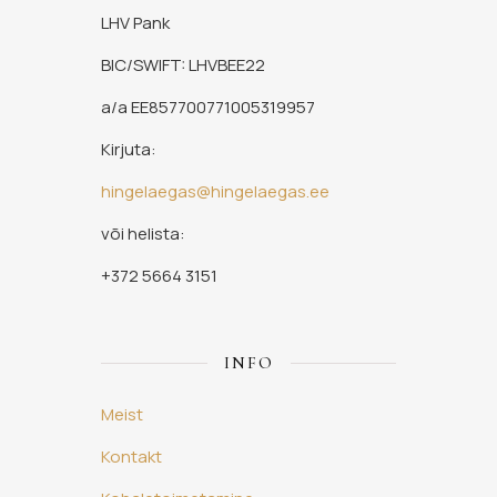
LHV Pank
BIC/SWIFT: LHVBEE22
a/a EE857700771005319957
Kirjuta:
hingelaegas@hingelaegas.ee
või helista:
+372 5664 3151
INFO
Meist
Kontakt