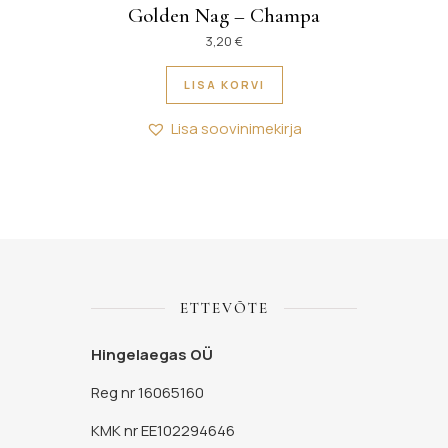
Golden Nag – Champa
3,20
€
LISA KORVI
Lisa soovinimekirja
ETTEVÕTE
Hingelaegas OÜ
Reg nr 16065160
KMK nr EE102294646