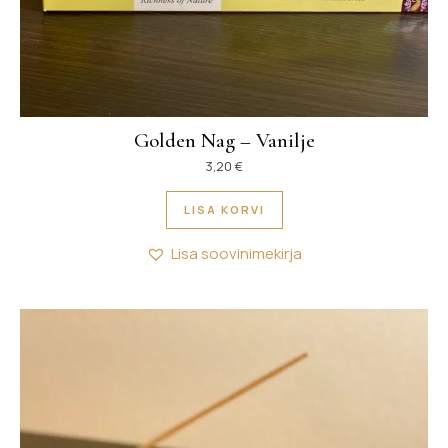
Golden Nag – Vanilje
3,20
€
LISA KORVI
Lisa soovinimekirja