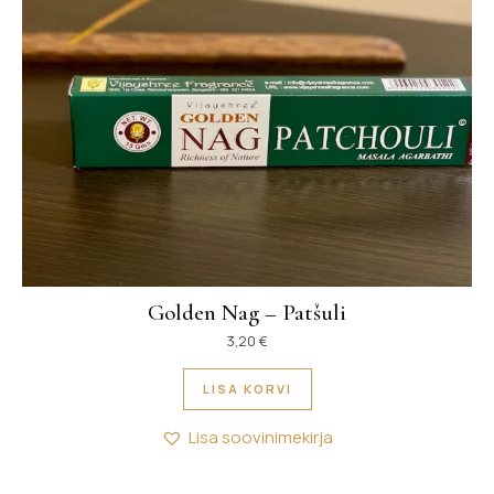
Golden Nag – Patšuli
3,20
€
LISA KORVI
Lisa soovinimekirja