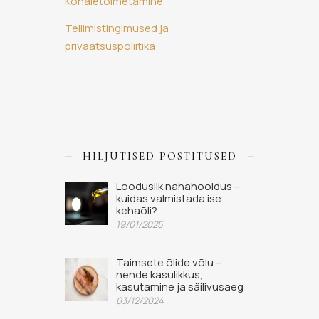
Kohaletoimetamine
Tellimistingimused ja
privaatsuspoliitika
HILJUTISED POSTITUSED
Looduslik nahahooldus –
kuidas valmistada ise
kehaõli?
19/01/2025
Taimsete õlide võlu –
nende kasulikkus,
kasutamine ja säilivusaeg
03/12/2024