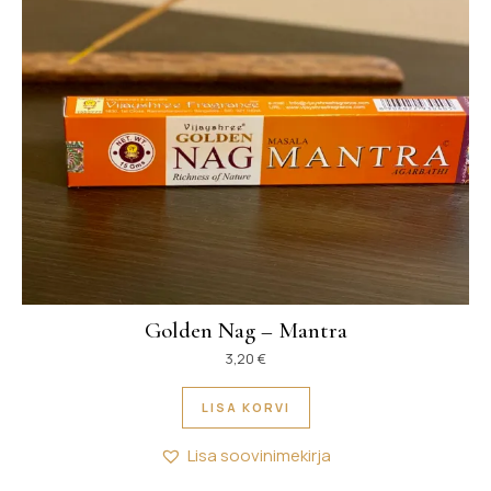
Golden Nag – Mantra
3,20
€
LISA KORVI
Lisa soovinimekirja