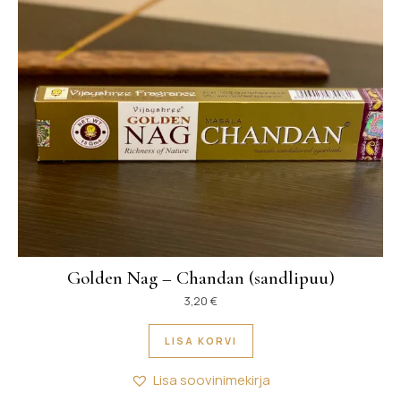
Golden Nag – Chandan (sandlipuu)
3,20
€
LISA KORVI
Lisa soovinimekirja