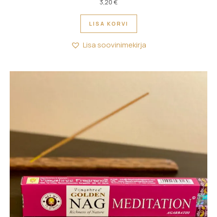
3,20
€
LISA KORVI
Lisa soovinimekirja