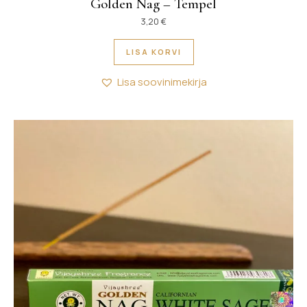
Golden Nag – Tempel
3,20
€
LISA KORVI
Lisa soovinimekirja