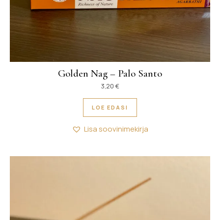
Golden Nag – Palo Santo
3,20
€
LOE EDASI
Lisa soovinimekirja