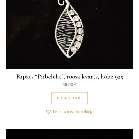
Ripats “Piibeleht”, roosa kvarts, hõbe 925
68,00
€
LISA KORVI
Lisa soovinimekirja