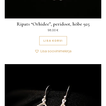
Ripats “Orhidee”, peridoot, hõbe 925
98,00
€
LISA KORVI
Lisa soovinimekirja