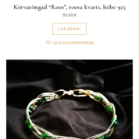
Kõrvarõngad “Roos”, roosa kvarts, hõbe 925
30,00
€
LOE EDASI
Lisa soovinimekirja