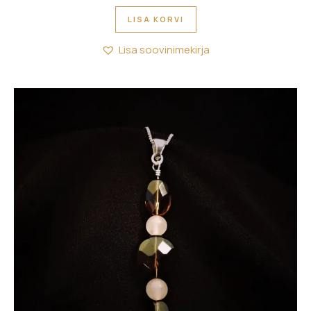
LISA KORVI
Lisa soovinimekirja