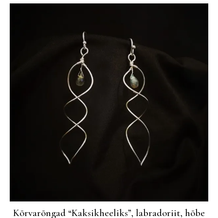
Kõrvarõngad “Kaksikheeliks”, labradoriit, hõbe