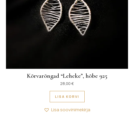
Kõrvarõngad “Leheke”, hõbe 925
28,00
€
LISA KORVI
Lisa soovinimekirja