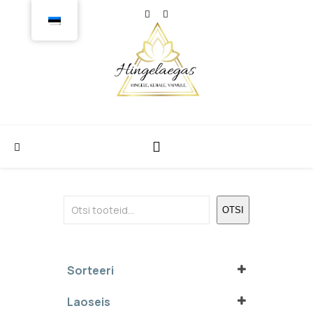
Otsi
OTSI
Sorteeri
Sort Products
Laoseis