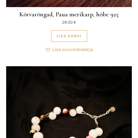
Kõrvarõngad, Paua merikarp, hõbe 925
28,00
€
LISA KORVI
Lisa soovinimekirja