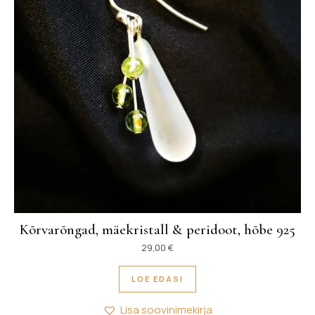
Kõrvarõngad, mäekristall & peridoot, hõbe 925
29,00
€
LOE EDASI
Lisa soovinimekirja