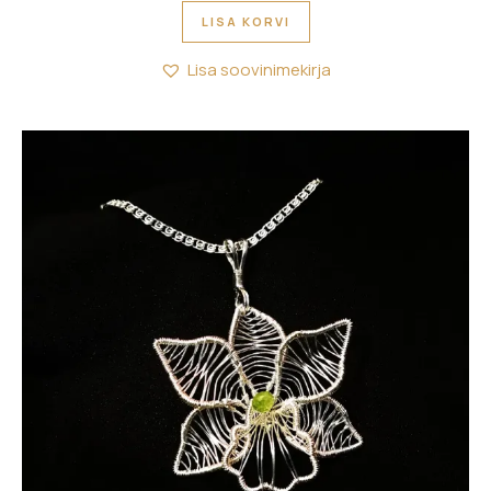
LISA KORVI
Lisa soovinimekirja