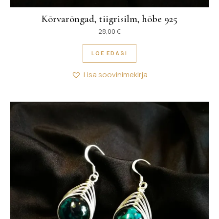
Kõrvarõngad, tiigrisilm, hõbe 925
28,00
€
LOE EDASI
Lisa soovinimekirja