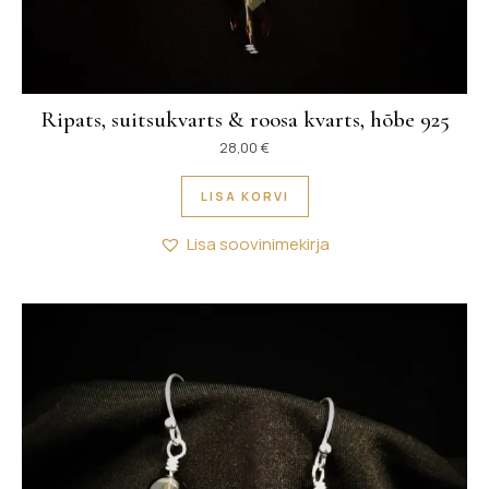
Ripats, suitsukvarts & roosa kvarts, hõbe 925
28,00
€
LISA KORVI
Lisa soovinimekirja