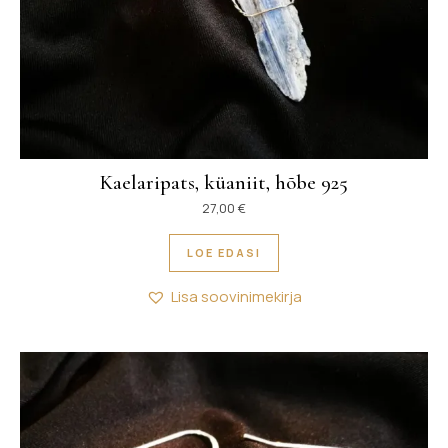
Kaelaripats, küaniit, hõbe 925
27,00
€
LOE EDASI
Lisa soovinimekirja