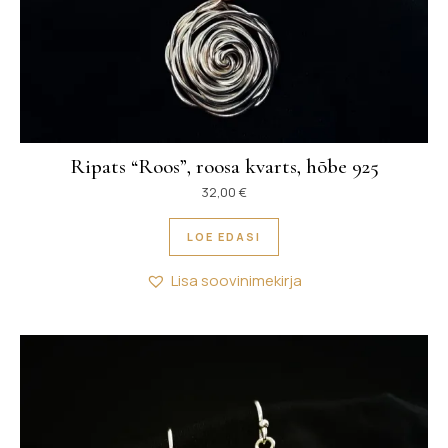
Ripats “Roos”, roosa kvarts, hõbe 925
32,00
€
LOE EDASI
Lisa soovinimekirja