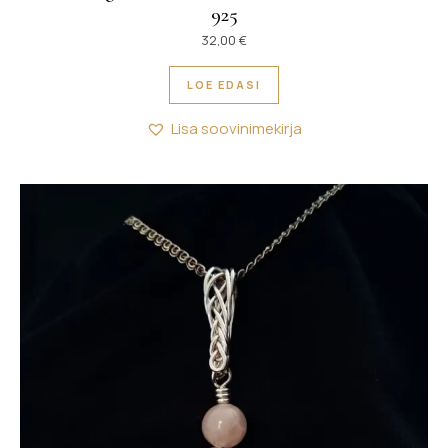
925
32,00
€
LOE EDASI
Lisa soovinimekirja