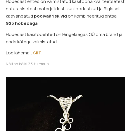
(3)
Hõbedast ehted on valmistatud käsitööna kvaliteetsetest
rodoniit
(1)
naturaalsetest materjalidest, kus looduslikud ja õiglaselt
roosa kvarts
(8)
kaevandatud
poolvääriskivid
on kombineeritud ehtsa
sinine pitsahhaat
(2)
sodaliit
(3)
925 hõbedaga
.
suitsukvarts
(2)
tiigrisilm
(1)
Hõbedast käsitööehted on Hingelaegas OÜ oma bränd ja
enda kätega valmistatud.
Loe lähemalt
SIIT
.
Sorditud uusimate järgi
Näitan kõiki 33 tulemusi