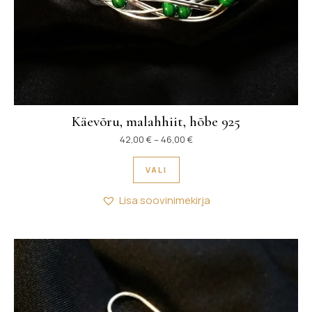
Käevõru, malahhiit, hõbe 925
Hinnavahemik: 42,00 € kuni
42,00
€
–
46,00
€
Sellel tootel on mitu variant
VALI
Lisa soovinimekirja