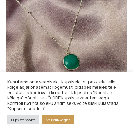
Kasutame oma veebisaidil küpsiseid, et pakkuda teile
kõige asjakohasemat kogemust, pidades meeles teie
eelistusi ja korduvaid külastusi. Klõpsates "Nõustun
kõigiga", nõustute KÕIKIDE küpsiste kasutamisega.
Kontrollitud nõusoleku andmiseks võite siiski külastada
"Küpsiste seadeid".
Ripats, krüsopraas, hõbe 925
36,00
€
Küpsiste seaded
Nõustun kõigiga
LISA KORVI