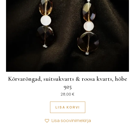
Kõrvarõngad, suitsukvarts & roosa kvarts, hõbe
925
28,00
€
LISA KORVI
Lisa soovinimekirja