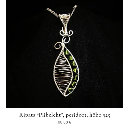
Ripats “Piibeleht”, peridoot, hõbe 925
68,00
€