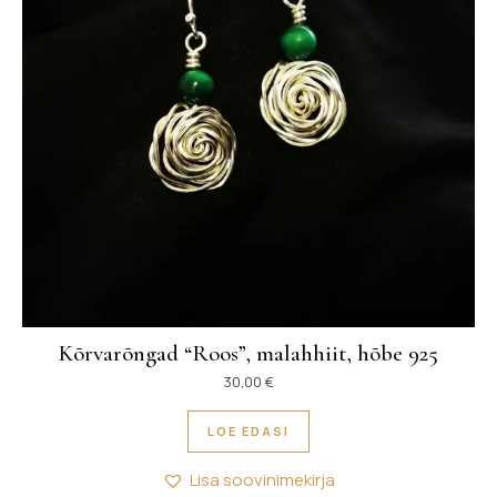
Kõrvarõngad “Roos”, malahhiit, hõbe 925
30,00
€
LOE EDASI
Lisa soovinimekirja