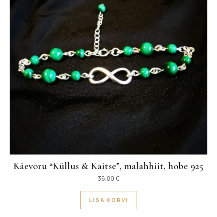
Käevõru “Küllus & Kaitse”, malahhiit, hõbe 925
36,00
€
LISA KORVI