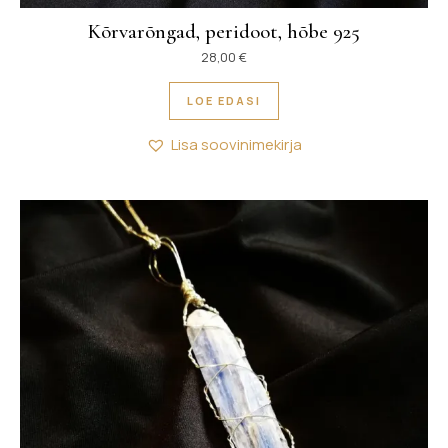
Kõrvarõngad, peridoot, hõbe 925
28,00
€
LOE EDASI
Lisa soovinimekirja