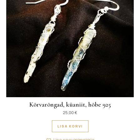
Kõrvarõngad, küaniit, hõbe 925
25,00
€
LISA KORVI
Lisa soovinimekirja