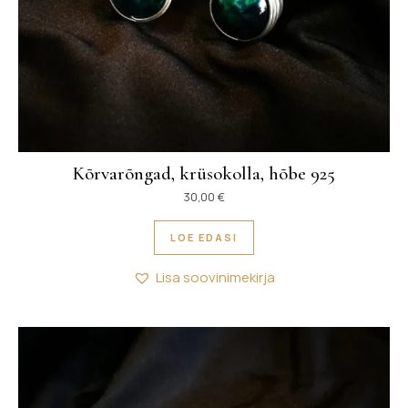
Kõrvarõngad, krüsokolla, hõbe 925
30,00
€
LOE EDASI
Lisa soovinimekirja