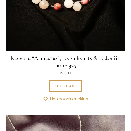
Käevõru “Armastus”, roosa kvarts & rodoniit,
hõbe 925
32,00
€
LOE EDASI
Lisa soovinimekirja