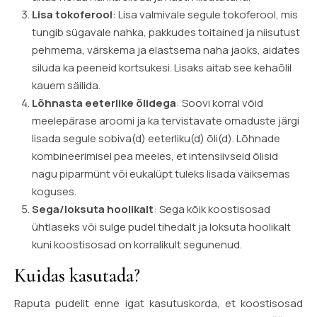
Lisa tokoferool
: Lisa valmivale segule tokoferool, mis
tungib sügavale nahka, pakkudes toitained ja niisutust
pehmema, värskema ja elastsema naha jaoks, aidates
siluda ka peeneid kortsukesi. Lisaks aitab see kehaõlil
kauem säilida.
Lõhnasta eeterlike õlidega
: Soovi korral võid
meelepärase aroomi ja ka tervistavate omaduste järgi
lisada segule sobiva(d) eeterliku(d) õli(d). Lõhnade
kombineerimisel pea meeles, et intensiivseid õlisid
nagu piparmünt või eukalüpt tuleks lisada väiksemas
koguses.
Sega/loksuta hoolikalt
: Sega kõik koostisosad
ühtlaseks või sulge pudel tihedalt ja loksuta hoolikalt
kuni koostisosad on korralikult segunenud.
Kuidas kasutada?
Raputa pudelit enne igat kasutuskorda, et koostisosad