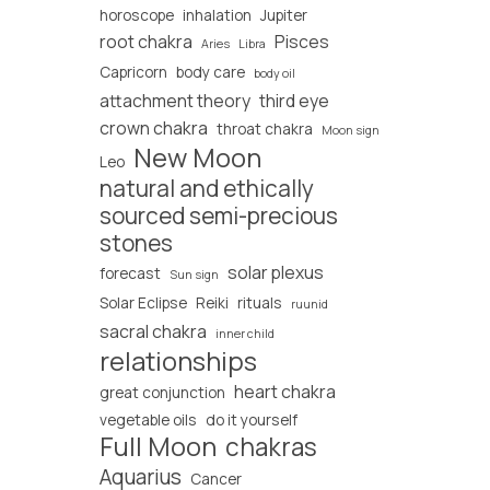
horoscope
inhalation
Jupiter
root chakra
Pisces
Aries
Libra
Capricorn
body care
body oil
attachment theory
third eye
crown chakra
throat chakra
Moon sign
New Moon
Leo
natural and ethically
sourced semi-precious
stones
solar plexus
forecast
Sun sign
Solar Eclipse
Reiki
rituals
ruunid
sacral chakra
inner child
relationships
heart chakra
great conjunction
vegetable oils
do it yourself
Full Moon
chakras
Aquarius
Cancer