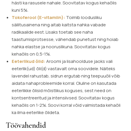
hästi ka rasusele nahale. Soovitatav kogus kehaõlis
kuni 5%.
Tokoferool (E-vitamiin):
Toimib loodusliku
säilitusainena ning aitab kaitsta nahka vabade
radikaalide eest. Lisaks toetab see naha
taastumisprotsesse, vähendab punetust ning hoiab
nahka elastse ja nooruslikuna. Soovitatav kogus
kehaõlis on 0,5-1%.
Eeterlikud õlid:
Aroomi ja lisahoolduse jaoks vali
eeterlik(ud) õli(d) vastavalt oma soovidele. Näiteks
lavendel rahustab, sidrun ergutab ning teepuuõli võib
aidata nahaprobleemide korral. Oluline on kasutada
eeterlikke õlisid mõistlikus koguses, sest need on
kontsentreeritud ja intensiivsed. Soovitatav kogus
kehaõlis on 1-2%. Soovi korral võid valmistada kehaõli
ka ilma eeterlike õlideta.
Töövahendid