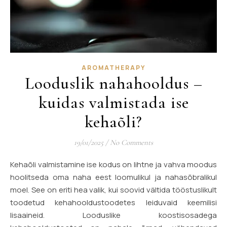
AROMATHERAPY
Looduslik nahahooldus –
kuidas valmistada ise
kehaõli?
19/01/2025
/
No Comments
Kehaõli valmistamine ise kodus on lihtne ja vahva moodus
hoolitseda oma naha eest loomulikul ja nahasõbralikul
moel. See on eriti hea valik, kui soovid vältida tööstuslikult
toodetud kehahooldustoodetes leiduvaid keemilisi
lisaaineid. Looduslike koostisosadega