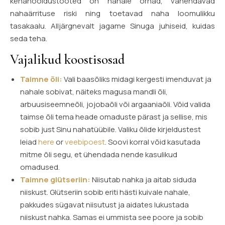
kehahooldustooted on nahale õrnad, vähendavad
nahaärrituse riski ning toetavad naha loomulikku
tasakaalu. Alljärgnevalt jagame Sinuga juhiseid, kuidas
seda teha.
Vajalikud koostisosad
Taimne õli:
Vali baasõliks midagi kergesti imenduvat ja
nahale sobivat, näiteks magusa mandli õli,
arbuusiseemneõli, jojobaõli või argaaniaõli. Võid valida
taimse õli tema heade omaduste pärast ja sellise, mis
sobib just Sinu nahatüübile. Valiku õlide kirjeldustest
leiad
here
or
veebipoest
. Soovi korral võid kasutada
mitme õli segu, et ühendada nende kasulikud
omadused.
Taimne glütseriin:
Niisutab nahka ja aitab siduda
niiskust. Glütseriin sobib eriti hästi kuivale nahale,
pakkudes sügavat niisutust ja aidates lukustada
niiskust nahka. Samas ei ummista see poore ja sobib