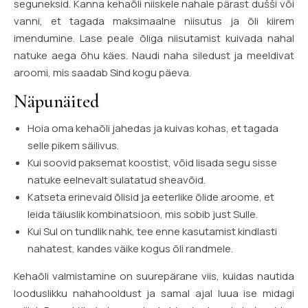
seguneksid. Kanna kehaõli niiskele nahale pärast dušši või
vanni, et tagada maksimaalne niisutus ja õli kiirem
imendumine. Lase peale õliga niisutamist kuivada nahal
natuke aega õhu käes. Naudi naha siledust ja meeldivat
aroomi, mis saadab Sind kogu päeva.
Näpunäited
Hoia oma kehaõli jahedas ja kuivas kohas, et tagada
selle pikem säilivus.
Kui soovid paksemat koostist, võid lisada segu sisse
natuke eelnevalt sulatatud sheavõid.
Katseta erinevaid õlisid ja eeterlike õlide aroome, et
leida täiuslik kombinatsioon, mis sobib just Sulle.
Kui Sul on tundlik nahk, tee enne kasutamist kindlasti
nahatest, kandes väike kogus õli randmele.
Kehaõli valmistamine on suurepärane viis, kuidas nautida
looduslikku nahahooldust ja samal ajal luua ise midagi