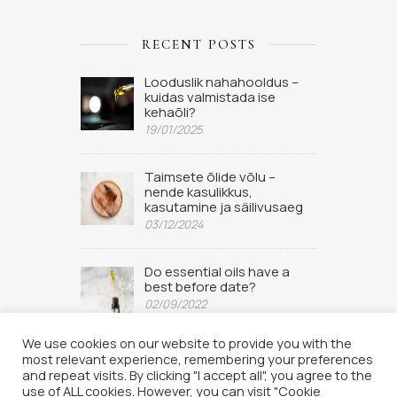
RECENT POSTS
Looduslik nahahooldus –
kuidas valmistada ise
kehaõli?
19/01/2025
Taimsete õlide võlu –
nende kasulikkus,
kasutamine ja säilivusaeg
03/12/2024
Do essential oils have a
best before date?
02/09/2022
We use cookies on our website to provide you with the
most relevant experience, remembering your preferences
and repeat visits. By clicking "I accept all", you agree to the
use of ALL cookies. However, you can visit "Cookie