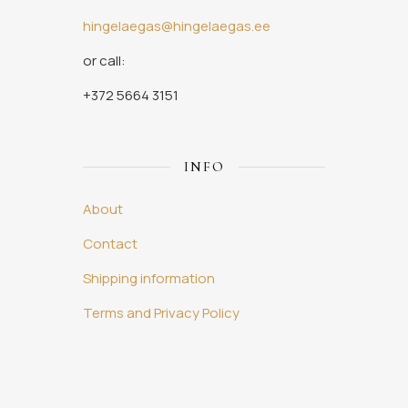
hingelaegas@hingelaegas.ee
or call:
+372 5664 3151
INFO
About
Contact
Shipping information
Terms and Privacy Policy