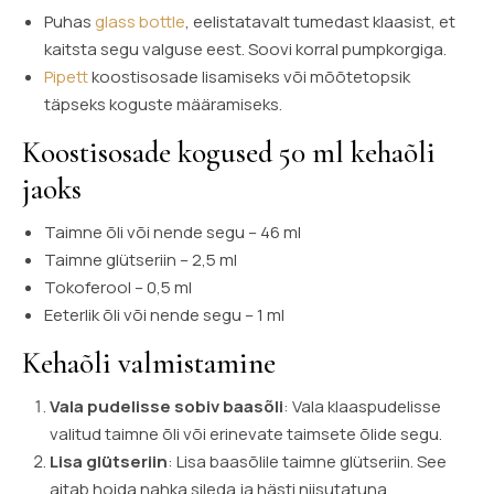
Puhas
glass bottle
, eelistatavalt tumedast klaasist, et
kaitsta segu valguse eest. Soovi korral pumpkorgiga.
Pipett
koostisosade lisamiseks või mõõtetopsik
täpseks koguste määramiseks.
Koostisosade kogused 50 ml kehaõli
jaoks
Taimne õli või nende segu – 46 ml
Taimne glütseriin – 2,5 ml
Tokoferool – 0,5 ml
Eeterlik õli või nende segu – 1 ml
Kehaõli valmistamine
Vala pudelisse sobiv baasõli
: Vala klaaspudelisse
valitud taimne õli või erinevate taimsete õlide segu.
Lisa glütseriin
: Lisa baasõlile taimne glütseriin. See
aitab hoida nahka sileda ja hästi niisutatuna.