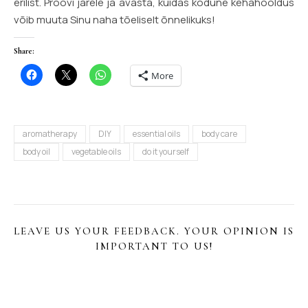
erilist. Proovi järele ja avasta, kuidas kodune kehahooldus
võib muuta Sinu naha tõeliselt õnnelikuks!
Share:
More
aromatherapy
DIY
essential oils
body care
body oil
vegetable oils
do it yourself
LEAVE US YOUR FEEDBACK. YOUR OPINION IS
IMPORTANT TO US!