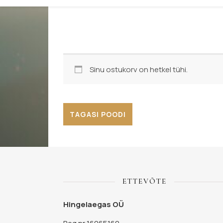
Sinu ostukorv on hetkel tühi.
TAGASI POODI
ETTEVÕTE
Hingelaegas OÜ