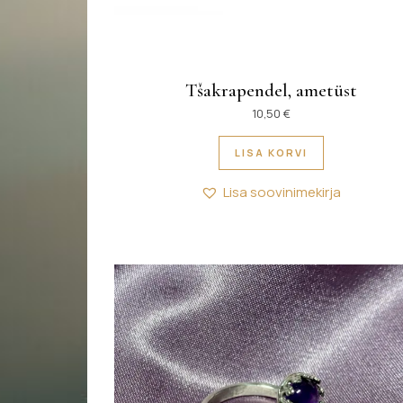
Tšakrapendel, ametüst
10,50
€
LISA KORVI
Lisa soovinimekirja