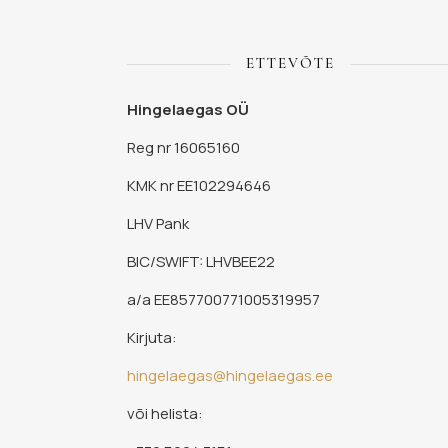
ETTEVÕTE
Hingelaegas OÜ
Reg nr 16065160
KMK nr EE102294646
LHV Pank
BIC/SWIFT: LHVBEE22
a/a EE857700771005319957
Kirjuta:
hingelaegas@hingelaegas.ee
või helista: