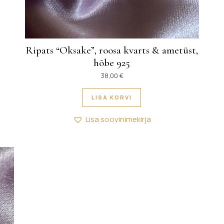
Ripats “Oksake”, roosa kvarts & ametüst,
hõbe 925
38,00
€
LISA KORVI
Lisa soovinimekirja