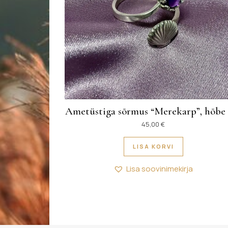
Ametüstiga sõrmus “Merekarp”, hõbe 
45,00
€
LISA KORVI
Lisa soovinimekirja