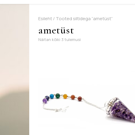
Esileht
/ Tooted siltidega “ametüst”
ametüst
Sorditud uusimate järgi
Näitan kõiki 3 tulemusi