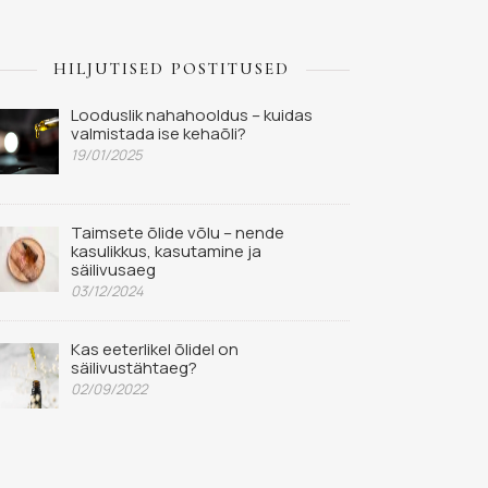
HILJUTISED POSTITUSED
Looduslik nahahooldus – kuidas
valmistada ise kehaõli?
19/01/2025
Taimsete õlide võlu – nende
kasulikkus, kasutamine ja
säilivusaeg
03/12/2024
Kas eeterlikel õlidel on
säilivustähtaeg?
02/09/2022