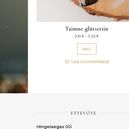
Taimne glütseriin
Hinnavahemik: 2,1
2,10
€
–
3,20
€
Sellel tootel on 
VALI
Lisa soovinimekirja
ETTEVÕTE
Hingelaegas OÜ