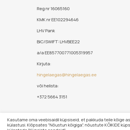
Reg nr 16065160
KMK nr EE102294646
LHV Pank
BIC/SWIFT: LHVBEE22
a/a EE857700771005319957
Kirjuta:
hingelaegas@hingelaegas.ee
või helista:
+372 5664 3151
Kasutame oma veebisaidil küpsiseid, et pakkuda teile kõige a
külastusi. Klõpsates "Nõustun kõigiga", nõustute KÕIKIDE küps