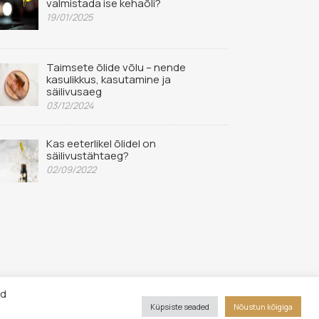
valmistada ise kehaõli?
19/01/2025
Taimsete õlide võlu – nende
kasulikkus, kasutamine ja
säilivusaeg
03/12/2024
Kas eeterlikel õlidel on
säilivustähtaeg?
02/09/2022
id
Küpsiste seaded
Nõustun kõigiga
sed kaitstud. Lehe sisu loata kopeerimine keelatud.