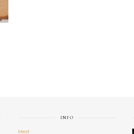
0 € kuni 3,20 €
mitu varianti. Valikuid saab teha tootelehel.
INFO
Meist