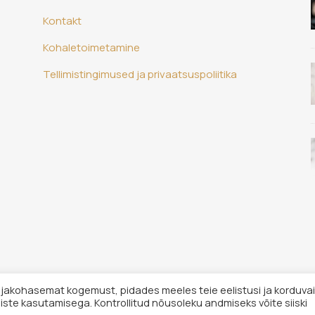
Kontakt
Kohaletoimetamine
Tellimistingimused ja privaatsuspoliitika
sjakohasemat kogemust, pidades meeles teie eelistusi ja korduva
iste kasutamisega. Kontrollitud nõusoleku andmiseks võite siiski
© 2026 Hingelaegas OÜ. Kõik õigu