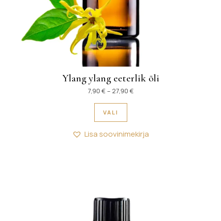
Ylang ylang eeterlik õli
Hinnavahemik: 7,90 € kuni 27
7,90
€
–
27,90
€
Sellel tootel on mitu variant
VALI
Lisa soovinimekirja