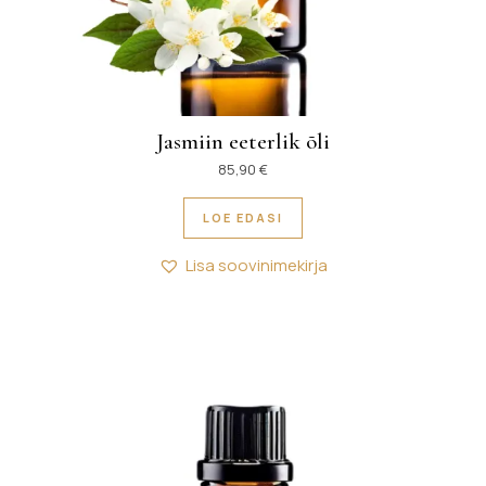
Jasmiin eeterlik õli
85,90
€
LOE EDASI
Lisa soovinimekirja