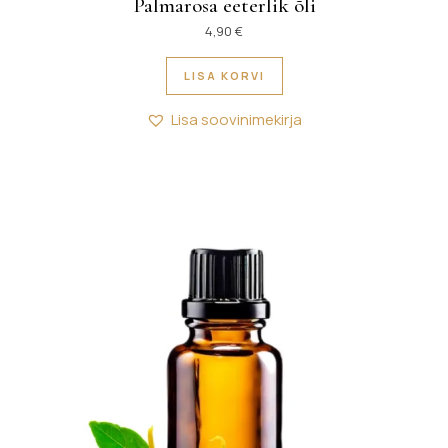
Palmarosa eeterlik õli
4,90
€
LISA KORVI
Lisa soovinimekirja