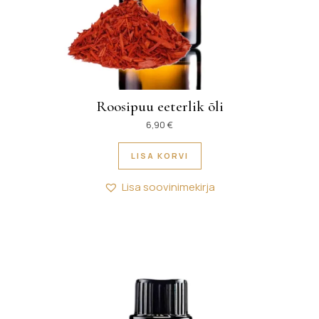
Roosipuu eeterlik õli
6,90
€
LISA KORVI
Lisa soovinimekirja