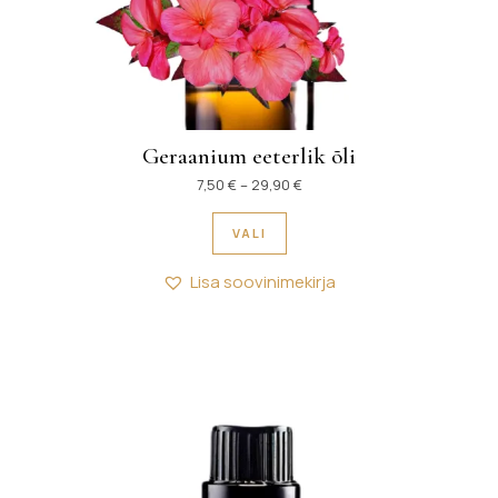
Geraanium eeterlik õli
Hinnavahemik: 7,50 € kuni 29
7,50
€
–
29,90
€
Sellel tootel on mitu variant
VALI
Lisa soovinimekirja