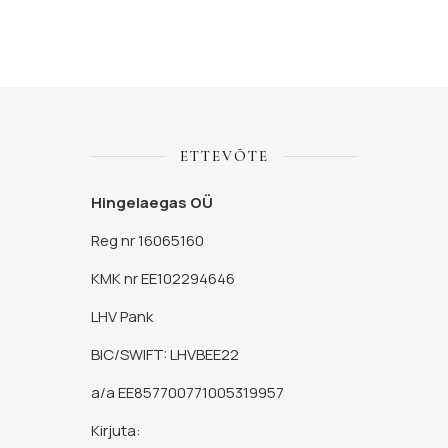
ETTEVÕTE
Hingelaegas OÜ
Reg nr 16065160
KMK nr EE102294646
LHV Pank
BIC/SWIFT: LHVBEE22
a/a EE857700771005319957
Kirjuta: