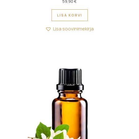
59,90
€
LISA KORVI
Lisa soovinimekirja