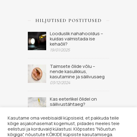
HILJUTISED POSTITUSED
Looduslik nahahooldus –
kuidas valmistada ise
kehaõli?
19/01/2025
Taimsete õlide võlu –
nende kasulikkus,
kasutamine ja säilivusaeg
03/12/2024
Kas eeterlikel õlidel on
säilivustähtaeg?
02/09/2022
Kasutame oma veebisaidil küpsiseid, et pakkuda teile
kõige asjakohasemat kogemust, pidades meeles teie
eelistusi ja korduvaid külastusi. Klõpsates "Nõustun
kõigiga", nõustute KÕIKIDE küpsiste kasutamisega.