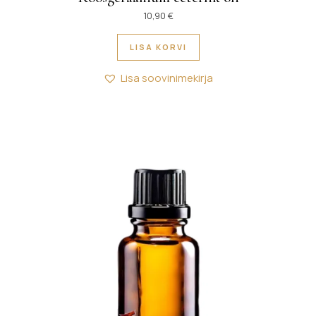
10,90
€
LISA KORVI
Lisa soovinimekirja