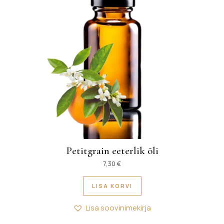
Petitgrain eeterlik õli
7,30
€
LISA KORVI
Lisa soovinimekirja