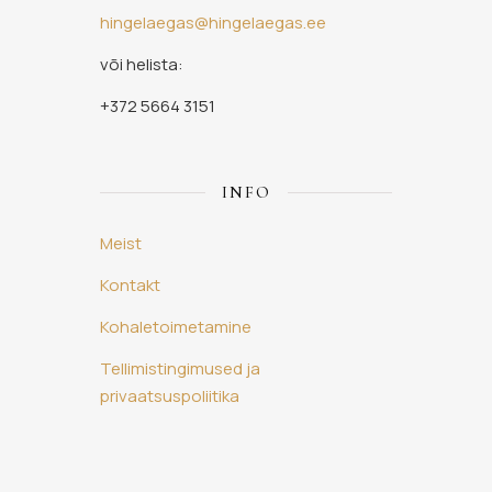
hingelaegas@hingelaegas.ee
või helista:
+372 5664 3151
INFO
Meist
Kontakt
Kohaletoimetamine
Tellimistingimused ja
privaatsuspoliitika