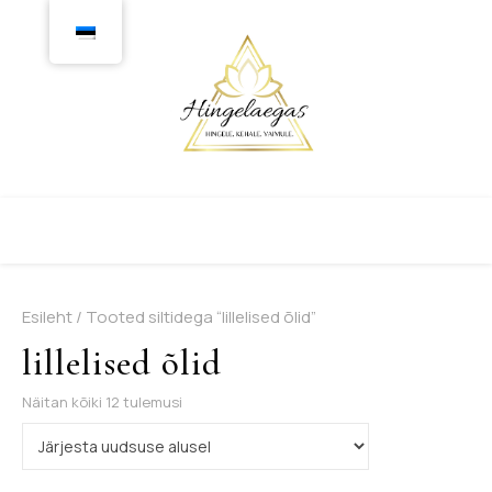
Esileht
/ Tooted siltidega “lillelised õlid”
lillelised õlid
Sorditud uusimate järgi
Näitan kõiki 12 tulemusi