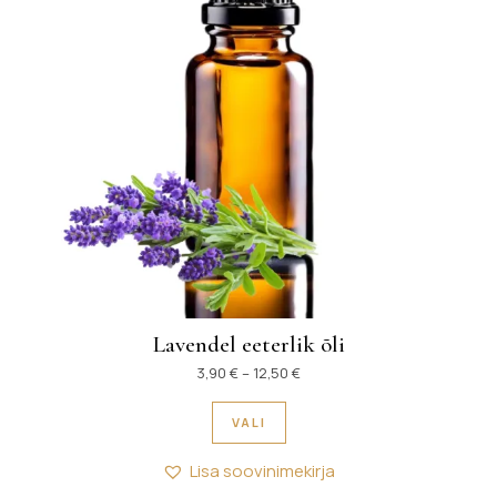
Lavendel eeterlik õli
Hinnavahemik: 3,90 € kuni 12
3,90
€
–
12,50
€
Sellel tootel on mitu variant
VALI
Lisa soovinimekirja