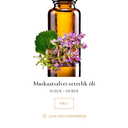
Muskaatsalvei eeterlik õli
Hinnavahemik: 14,50 € kuni 
14,50
€
–
49,90
€
Sellel tootel on mitu variant
VALI
Lisa soovinimekirja