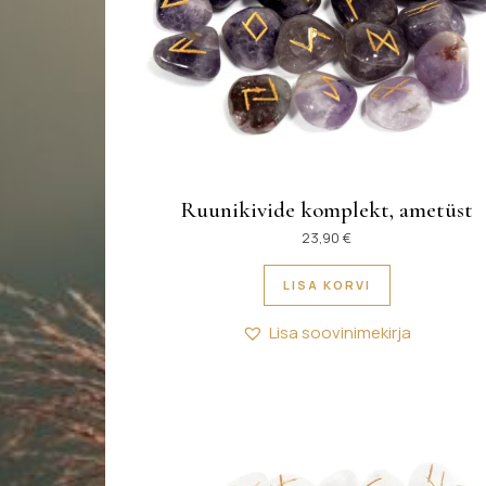
Ruunikivide komplekt, ametüst
23,90
€
LISA KORVI
Lisa soovinimekirja