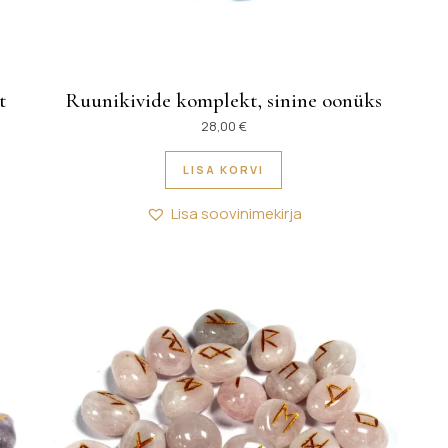
t
Ruunikivide komplekt, sinine oonüks
28,00
€
LISA KORVI
Lisa soovinimekirja