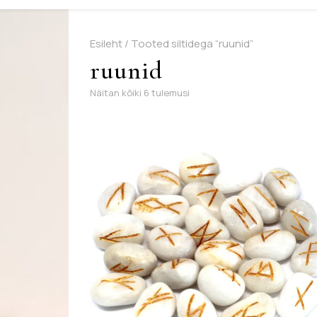
Esileht
/ Tooted siltidega “ruunid”
ruunid
Sorditud uusimate järgi
Näitan kõiki 6 tulemusi