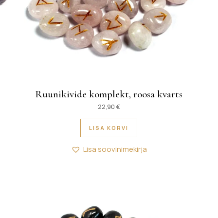
Ruunikivide komplekt, roosa kvarts
22,90
€
LISA KORVI
Lisa soovinimekirja