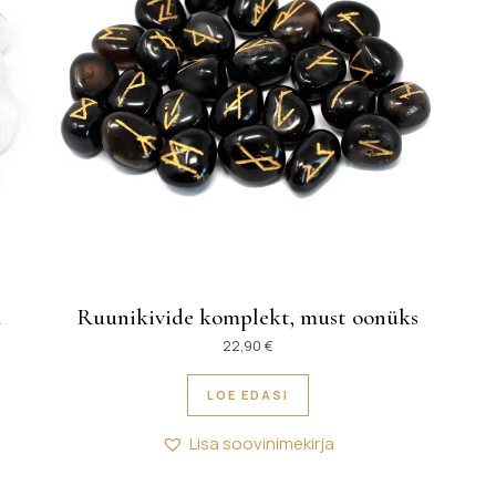
l
Ruunikivide komplekt, must oonüks
22,90
€
LOE EDASI
Lisa soovinimekirja