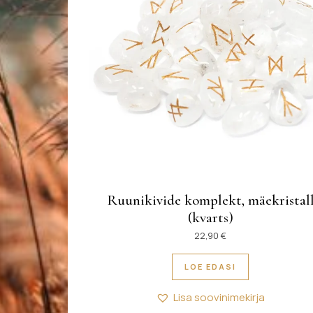
Ruunikivide komplekt, mäekristal
(kvarts)
22,90
€
LOE EDASI
Lisa soovinimekirja