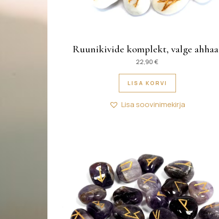
Ruunikivide komplekt, valge ahhaa
22,90
€
LISA KORVI
Lisa soovinimekirja