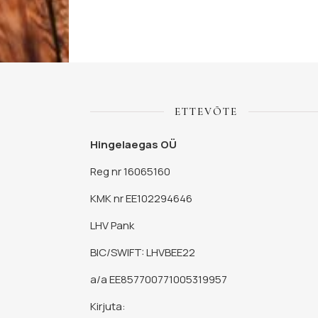
ETTEVÕTE
Hingelaegas OÜ
Reg nr 16065160
KMK nr EE102294646
LHV Pank
BIC/SWIFT: LHVBEE22
a/a EE857700771005319957
Kirjuta: