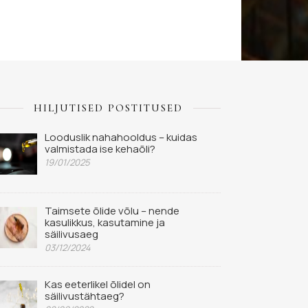
HILJUTISED POSTITUSED
Looduslik nahahooldus – kuidas
valmistada ise kehaõli?
19/01/2025
Taimsete õlide võlu – nende
kasulikkus, kasutamine ja
säilivusaeg
03/12/2024
Kas eeterlikel õlidel on
säilivustähtaeg?