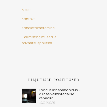
Meist
Kontakt
Kohaletoimetamine
Tellimistingimused ja
privaatsuspoliitika
HILJUTISED POSTITUSED
Looduslik nahahooldus –
kuidas valmistada ise
kehaõli?
19/01/2025