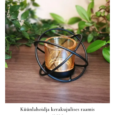
Küünlahoidja kerakujulises raamis