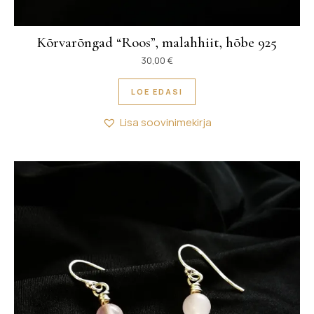
Kõrvarõngad “Roos”, malahhiit, hõbe 925
30,00
€
LOE EDASI
Lisa soovinimekirja