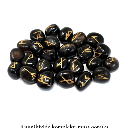
Ruunikivide komplekt, must oonüks