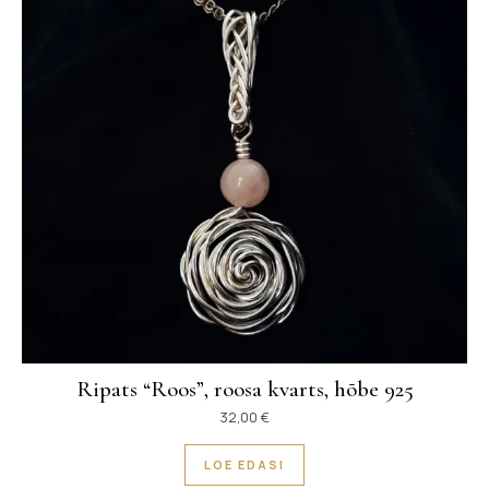
Ripats “Roos”, roosa kvarts, hõbe 925
32,00
€
LOE EDASI