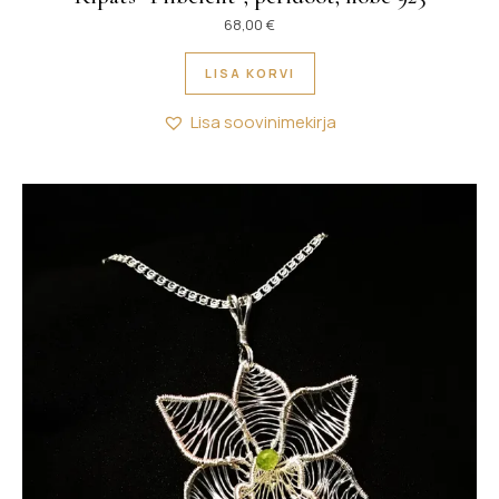
68,00
€
LISA KORVI
Lisa soovinimekirja