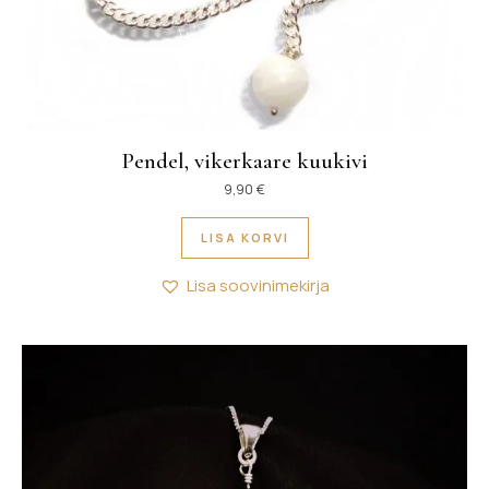
Pendel, vikerkaare kuukivi
9,90
€
LISA KORVI
Lisa soovinimekirja