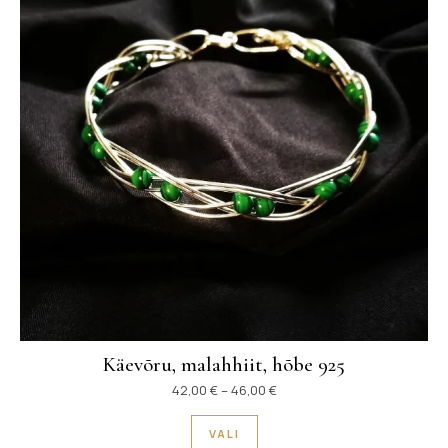
Käevõru, malahhiit, hõbe 925
Hinnavahemik: 42,00 € kuni
42,00
€
–
46,00
€
Sellel tootel on mitu variant
VALI