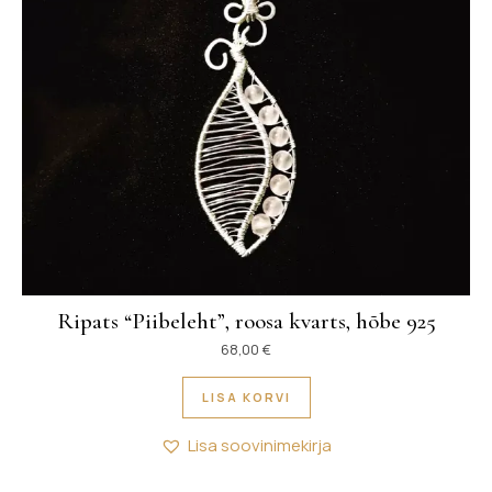
Ripats “Piibeleht”, roosa kvarts, hõbe 925
68,00
€
LISA KORVI
Lisa soovinimekirja