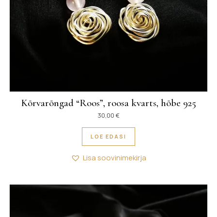
Kõrvarõngad “Roos”, roosa kvarts, hõbe 925
30,00
€
LOE EDASI
Lisa soovinimekirja