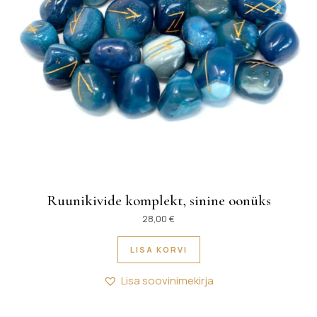
Ruunikivide komplekt, sinine oonüks
28,00
€
LISA KORVI
Lisa soovinimekirja