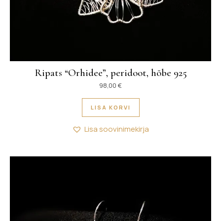
Ripats “Orhidee”, peridoot, hõbe 925
98,00
€
LISA KORVI
Lisa soovinimekirja