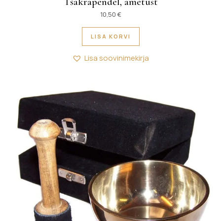
Tšakrapendel, ametüst
10,50
€
LISA KORVI
Lisa soovinimekirja