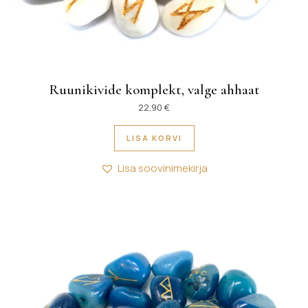
Ruunikivide komplekt, valge ahhaat
22,90
€
LISA KORVI
Lisa soovinimekirja