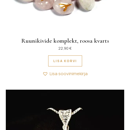
Ruunikivide komplekt, roosa kvarts
22,90
€
LISA KORVI
Lisa soovinimekirja