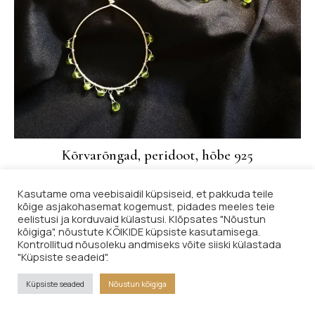
Kõrvarõngad, peridoot, hõbe 925
28,00
€
Kasutame oma veebisaidil küpsiseid, et pakkuda teile
LOE EDASI
kõige asjakohasemat kogemust, pidades meeles teie
eelistusi ja korduvaid külastusi. Klõpsates "Nõustun
kõigiga", nõustute KÕIKIDE küpsiste kasutamisega.
Lisa soovinimekirja
Kontrollitud nõusoleku andmiseks võite siiski külastada
"Küpsiste seadeid".
Küpsiste seaded
Nõustun kõigiga