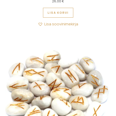
26,00
€
LISA KORVI
Lisa soovinimekirja