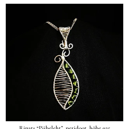
Ripats “Piibeleht”, peridoot, hõbe 925