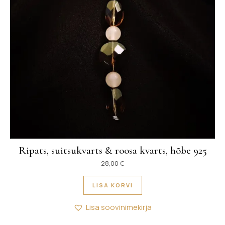
Ripats, suitsukvarts & roosa kvarts, hõbe 925
28,00
€
LISA KORVI
Lisa soovinimekirja