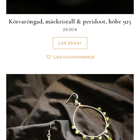
Kõrvarõngad, mäekristall & peridoot, hõbe 925
29,00
€
LOE EDASI
Lisa soovinimekirja