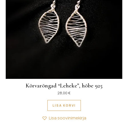
Kõrvarõngad “Leheke”, hõbe 925
28,00
€
LISA KORVI
Lisa soovinimekirja