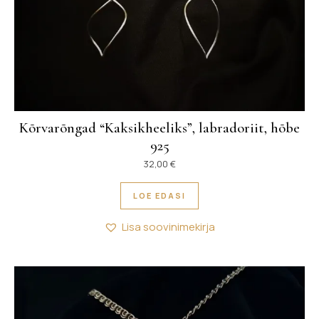
Kõrvarõngad “Kaksikheeliks”, labradoriit, hõbe
925
32,00
€
LOE EDASI
Lisa soovinimekirja