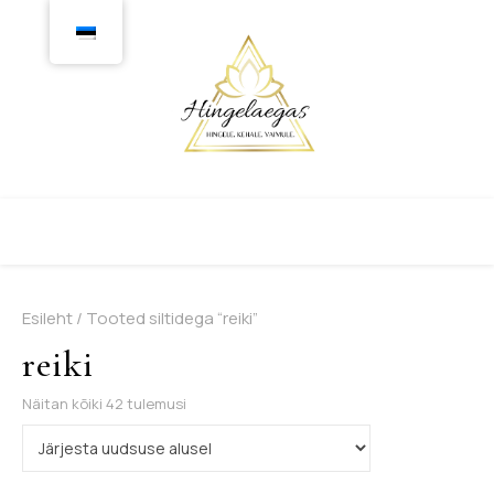
Esileht
/ Tooted siltidega “reiki”
reiki
Sorditud uusimate järgi
Näitan kõiki 42 tulemusi