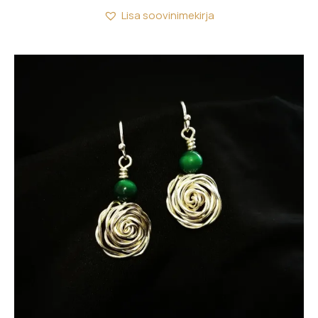
Lisa soovinimekirja