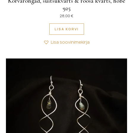
Kõrvarõngad, suitsukvarts & roosa kvarts, hõbe
925
28,00
€
LISA KORVI
Lisa soovinimekirja