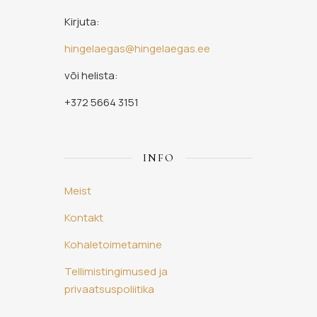
Kirjuta:
hingelaegas@hingelaegas.ee
või helista:
+372 5664 3151
INFO
Meist
Kontakt
Kohaletoimetamine
Tellimistingimused ja
privaatsuspoliitika