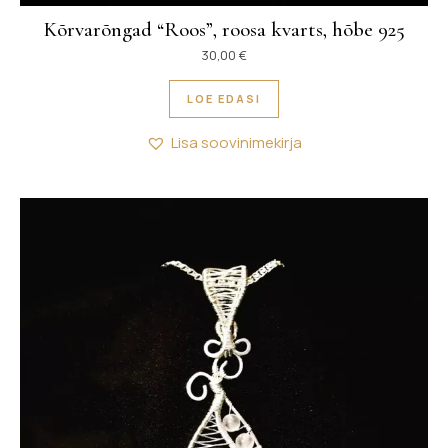
Kõrvarõngad “Roos”, roosa kvarts, hõbe 925
30,00
€
LOE EDASI
Lisa soovinimekirja