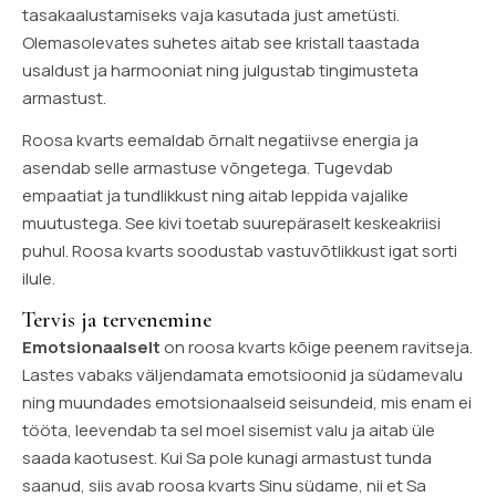
tasakaalustamiseks vaja kasutada just ametüsti.
Olemasolevates suhetes aitab see kristall taastada
usaldust ja harmooniat ning julgustab tingimusteta
armastust.
Roosa kvarts eemaldab õrnalt negatiivse energia ja
asendab selle armastuse võngetega. Tugevdab
empaatiat ja tundlikkust ning aitab leppida vajalike
muutustega. See kivi toetab suurepäraselt keskeakriisi
puhul. Roosa kvarts soodustab vastuvõtlikkust igat sorti
ilule.
Tervis ja tervenemine
Emotsionaalselt
on roosa kvarts kõige peenem ravitseja.
Lastes vabaks väljendamata emotsioonid ja südamevalu
ning muundades emotsionaalseid seisundeid, mis enam ei
tööta, leevendab ta sel moel sisemist valu ja aitab üle
saada kaotusest. Kui Sa pole kunagi armastust tunda
saanud, siis avab roosa kvarts Sinu südame, nii et Sa