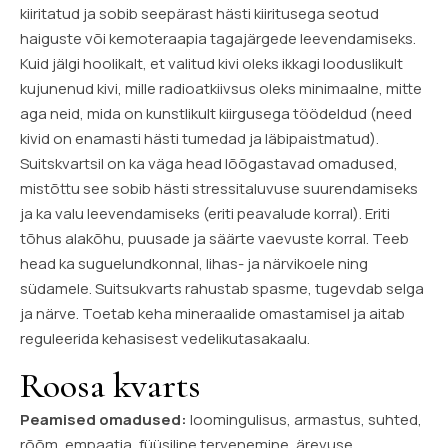
kiiritatud ja sobib seepärast hästi kiiritusega seotud
haiguste või kemoteraapia tagajärgede leevendamiseks.
Kuid jälgi hoolikalt, et valitud kivi oleks ikkagi looduslikult
kujunenud kivi, mille radioatkiivsus oleks minimaalne, mitte
aga neid, mida on kunstlikult kiirgusega töödeldud (need
kivid on enamasti hästi tumedad ja läbipaistmatud).
Suitskvartsil on ka väga head lõõgastavad omadused,
mistõttu see sobib hästi stressitaluvuse suurendamiseks
ja ka valu leevendamiseks (eriti peavalude korral). Eriti
tõhus alakõhu, puusade ja säärte vaevuste korral. Teeb
head ka suguelundkonnal, lihas- ja närvikoele ning
südamele. Suitsukvarts rahustab spasme, tugevdab selga
ja närve. Toetab keha mineraalide omastamisel ja aitab
reguleerida kehasisest vedelikutasakaalu.
Roosa kvarts
Peamised omadused:
loomingulisus, armastus, suhted,
rõõm, empaatia, füüsiline tervenemine, ärevuse