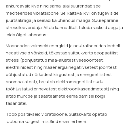
ankurdavaid kive ning samal ajal suurendab see
mediteerides vibratsioone. Sel kaitsval kivil on tugev side
juurtšakraga ja seeläbi ka ühendus maaga. Suurepärane
stressileevendaja. Aitab kannatlikult taluda raskeid aegu ja
leida õiget lahendust.
Maandades vaimseid energiaid ja neutraliseerides leebelt
negatiivseid võnkeid, tõkestab suitsukvarts geopaatilist
stressi (põhjustatud maa-alustest veesoontest,
elektriliinidest ning maaenergia negatiivsetest joontest
põhjustatud nõrkadest kiirgustest ja energeetilistest
anomaaliatest), hajutab elektromagnetilist sudu
(põhjustatud erinevatest elektroonikaseadmetest) ning
aitab mürkide ja saasteainete eemaldamisel kõigil
tasanditel.
Toob positiivseid vibratsioone. Suitskvarts õpetab
loobuma kõigest, mis Sind enam ei teeni.