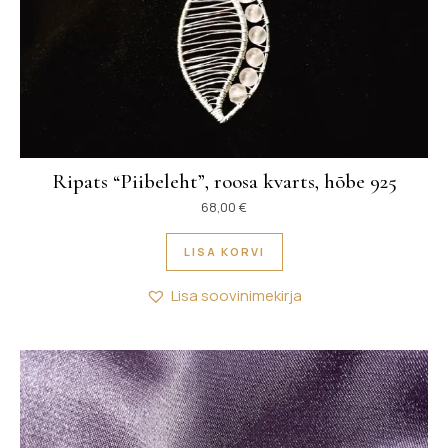
Ripats “Piibeleht”, roosa kvarts, hõbe 925
68,00
€
LISA KORVI
Lisa soovinimekirja