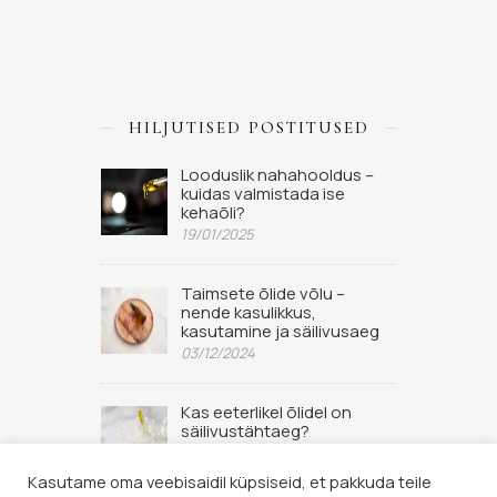
HILJUTISED POSTITUSED
Looduslik nahahooldus –
kuidas valmistada ise
kehaõli?
19/01/2025
Taimsete õlide võlu –
nende kasulikkus,
kasutamine ja säilivusaeg
03/12/2024
Kas eeterlikel õlidel on
säilivustähtaeg?
02/09/2022
Kasutame oma veebisaidil küpsiseid, et pakkuda teile