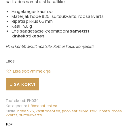
säilitades samal ajal kasulikke.
Hingelaegas käsitöö
Materjal: hõbe 925, suitsukvarts, roosa kvarts
Ripatsi pikkus 65 mm
Kaal: 4.6 g
Ehe saadetakse kreemitooni
sametist
kinkekotikeses
Hind kehtib ainult ripatsile. Kett ei kuulu komplekti.
Laos
Lisa soovinimekirja
Ripats, suitsukvarts & roosa kvarts, hõbe 925 kogus
LISA KORVI
Tootekood:
EH034
Kategooria:
Hõbedast ehted
Sildid:
hõbe 925
,
käsitööehted
,
poolvääriskivid
,
reiki
,
ripats
,
roosa
kvarts
,
suitsukvarts
Jaga: