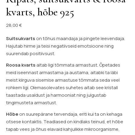
kvarts, hõbe 925
28,00
€
Suitsukvarts
on tõhus maandaja ja pingete leevendaja.
Hajutab hirme ja teisi negatiivseid emotsioone ning
suurendab positiivsust.
Roosa kvarts
aitab ligi tõmmata armastust. Õpetades
meid iseennast armastama ja austama, aitabki ta läbi
meist kiirguva sisemise armastuse tõmmata seda veel
rohkem ligi. Olemasolevates suhetes aitab see kristall
taastada usaldust ja harmooniat ning julgustab
tingimusteta armastust.
Hõbe
on suurepärane tervendaja, eriti kui ta on kehaga
otsese kontaktis. Teadlased on kindlaks teinud, et hõbe
tapab vees ja õhus elavaid kahjulikke mikroorganisme,