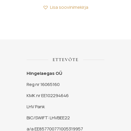
Lisa soovinimekirja
ETTEVÕTE
Hingelaegas OÜ
Reg nr 16065160
KMK nr EE102294646
LHV Pank
BIC/SWIFT: LHVBEE22
a/a EE857700771005319957