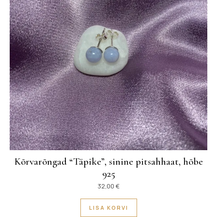
Kõrvarõngad “Täpike”, sinine pitsahhaat, hõbe
925
32,00
€
LISA KORVI