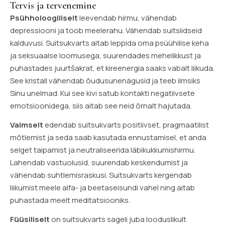
Tervis ja tervenemine
Psühholoogiliselt
leevendab hirmu, vähendab
depressiooni ja toob meelerahu. Vähendab suitsiidseid
kalduvusi. Suitsukvarts aitab leppida oma psüühilise keha
ja seksuaalse loomusega, suurendades mehelikkust ja
puhastades juurtšakrat, et kireenergia saaks vabalt liikuda.
See kristall vähendab õudusunenägusid ja teeb ilmsiks
Sinu unelmad. Kui see kivi satub kontakti negatiivsete
emotsioonidega, siis aitab see neid õrnalt hajutada.
Vaimselt
edendab suitsukvarts positiivset, pragmaatilist
mõtlemist ja seda saab kasutada ennustamisel, et anda
selget taipamist ja neutraliseerida läbikukkumishirmu.
Lahendab vastuolusid, suurendab keskendumist ja
vähendab suhtlemisraskusi. Suitsukvarts kergendab
liikumist meele alfa- ja beetaseisundi vahel ning aitab
puhastada meelt meditatsiooniks.
Füüsiliselt
on suitsukvarts sageli juba looduslikult