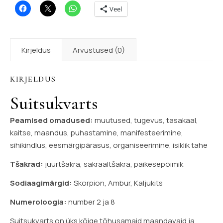
Veel
Kirjeldus
Arvustused (0)
KIRJELDUS
Suitsukvarts
Peamised omadused:
muutused, tugevus, tasakaal,
kaitse, maandus, puhastamine, manifesteerimine,
sihikindlus, eesmärgipärasus, organiseerimine, isiklik tahe
Tšakrad:
juurtšakra, sakraaltšakra, päikesepõimik
Sodiaagimärgid:
Skorpion, Ambur, Kaljukits
Numeroloogia:
number 2 ja 8
Suitsukvarts on üks kõige tõhusamaid maandavaid ja