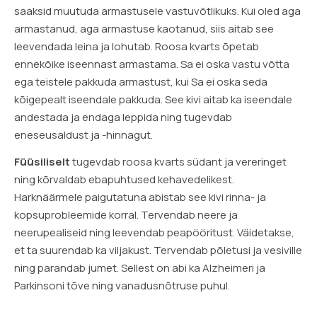
saaksid muutuda armastusele vastuvõtlikuks. Kui oled aga
armastanud, aga armastuse kaotanud, siis aitab see
leevendada leina ja lohutab. Roosa kvarts õpetab
ennekõike iseennast armastama. Sa ei oska vastu võtta
ega teistele pakkuda armastust, kui Sa ei oska seda
kõigepealt iseendale pakkuda. See kivi aitab ka iseendale
andestada ja endaga leppida ning tugevdab
eneseusaldust ja -hinnagut.
Füüsiliselt
tugevdab roosa kvarts südant ja vereringet
ning kõrvaldab ebapuhtused kehavedelikest.
Harknäärmele paigutatuna abistab see kivi rinna- ja
kopsuprobleemide korral. Tervendab neere ja
neerupealiseid ning leevendab peapööritust. Väidetakse,
et ta suurendab ka viljakust. Tervendab põletusi ja vesiville
ning parandab jumet. Sellest on abi ka Alzheimeri ja
Parkinsoni tõve ning vanadusnõtruse puhul.