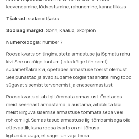
leevendamine, lõdvestumine, rahunemine, kannatlikkus
Tšakrad:
südametšakra
Sodiaagimärgid:
Sõnn, Kaalud, Skorpion
Numeroloogia:
number 7
Roosa kvarts on tingimusteta armastuse ja lõpmatu rahu
kivi. See on kõige tuntum (ja ka kõige tähtsam!)
südametšakra kivi, õpetades armastuse tõelist olemust.
See puhastab ja avab südame kõigile tasanditel ning toob
sügavat sisemist tervenemist ja enesearmastust.
Roosa kvarts aitab ligi tõmmata armastust. Õpetades
meid iseennast armastama ja austama, aitabki ta läbi
meist kiirguva sisemise armastuse tõmmata seda veel
rohkem ligi. Samas tasub armastuse ligi tõmbamisega olla
ettevaatlik, kuna roosa kvarts on nii tõhusa
ligitõmbejõuga, et sageli on vaja tema