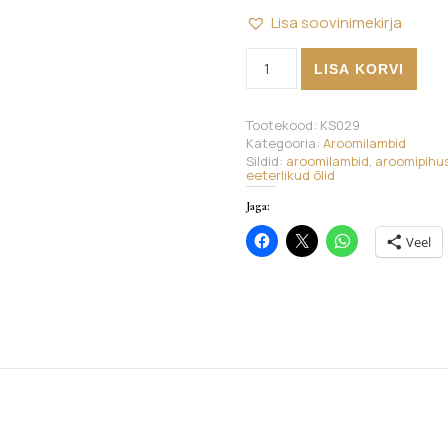
Lisa soovinimekirja
Aroomilamp - Veneetsia stiilis
LISA KORVI
Tootekood:
KS029
Kategooria:
Aroomilambid
Sildid:
aroomilambid
,
aroomipihus
eeterlikud õlid
Jaga:
Veel