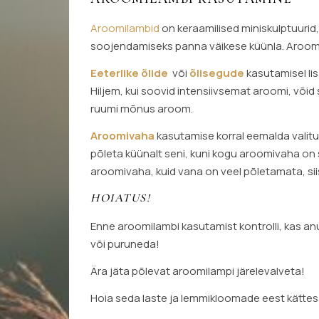
Aroomilambid
on keraamilised miniskulptuurid,
soojendamiseks panna väikese küünla. Aroomila
Eeterlike õlide
või
õlisegude
kasutamisel li
Hiljem, kui soovid intensiivsemat aroomi, võid 
ruumi mõnus aroom.
Aroomivaha
kasutamise korral eemalda vali
põleta küünalt seni, kuni kogu aroomivaha on
aroomivaha, kuid vana on veel põletamata, sii
HOIATUS!
Enne aroomilambi kasutamist kontrolli, kas an
või puruneda!
Ära jäta põlevat aroomilampi järelevalveta!
Hoia seda laste ja lemmikloomade eest kätte