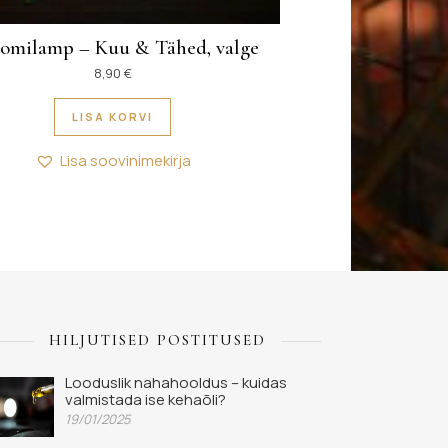
omilamp – Kuu & Tähed, valge
 €
8,90
€
Valikuid saab teha tootelehel.
LISA KORVI
Lisa soovinimekirja
HILJUTISED POSTITUSED
Looduslik nahahooldus – kuidas
valmistada ise kehaõli?
19/01/2025