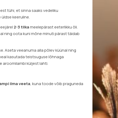
est tühi, et sinna saaks vedeliku
üldse keeruline.
seejärel
2-3 tilka
meelepärast eeterlikku õli.
ünal ning oota kuni mõne minuti pärast täidab
e. Aseta veeanuma alla põlev küünal ning
epeal kasutada teistsuguse lõhnaga
aroomilambi küljest lahti.
lampi ilma veeta
, kuna toode võib praguneda