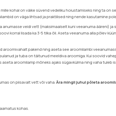
 mille kohal on väike süvend vedeliku hoiustamiseks ning ta on se
mbid on väga lihtsad ja praktilised ning nende kasutamine pole 
sa anumasse veidi vett (maksimaalselt kuni veeanuma ääreni) ja 
soovi korral lisada ka 3-5 tilka õli. Aseta veeanuma alla põlev kü
tud aroomivahalt pakend ning aseta see aroomilambi veeanumass
 sulanud ja tuba on täitunud meeldiva aroomiga. Kui soovid vah
s aseta aroomilamp mõneks ajaks sügavkülma ning vaha tuleb ise 
umas on piisavalt vett või vaha.
Ära mingil juhul põleta aroomi
saamatus kohas.