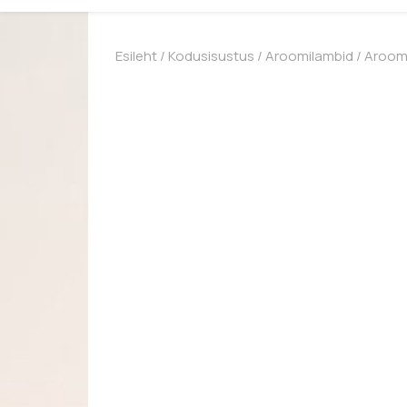
Esileht
/
Kodusisustus
/
Aroomilambid
/ Aroomi