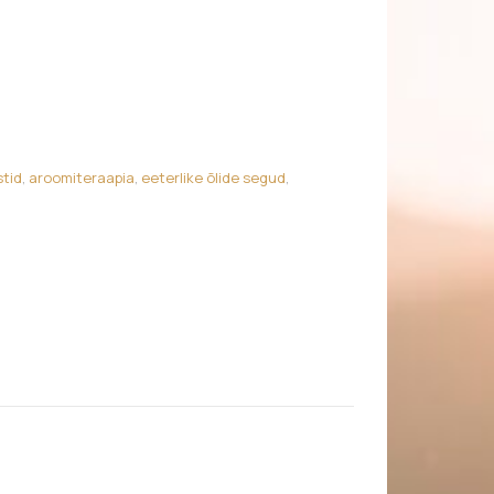
, köitega, kandiline kogus
tid
,
aroomiteraapia
,
eeterlike õlide segud
,