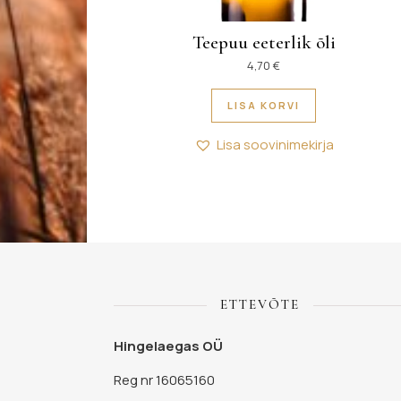
Teepuu eeterlik õli
4,70
€
LISA KORVI
Lisa soovinimekirja
ETTEVÕTE
Hingelaegas OÜ
Reg nr 16065160