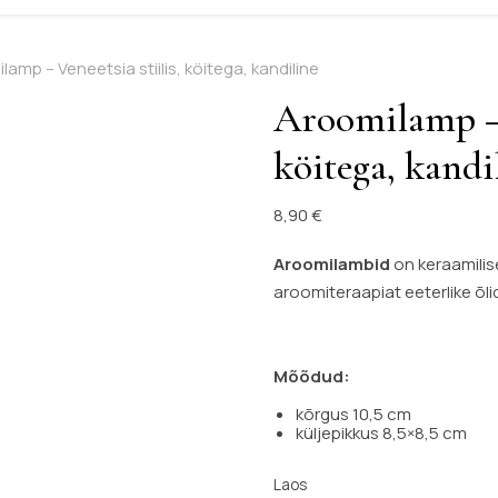
lamp – Veneetsia stiilis, köitega, kandiline
Aroomilamp – V
köitega, kandi
8,90
€
Aroomilambid
on keraamilise
aroomiteraapiat eeterlike õl
Mõõdud:
kõrgus 10,5 cm
küljepikkus 8,5×8,5 cm
Laos