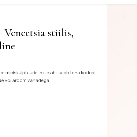
eneetsia stiilis,
line
d miniskulptuurid, mille abil saab teha kodust
ide või aroomivahadega.