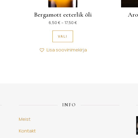
Aro
Bergamott eeterlik õli
Hinnavahemik: 6,50 € kuni 17,50
6,50
€
–
17,50
€
Sellel tootel on mitu varianti. 
VALI
Lisa soovinimekirja
INFO
Meist
Kontakt