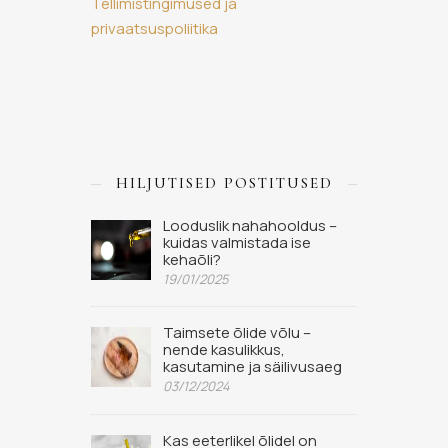
Tellimistingimused ja
privaatsuspoliitika
HILJUTISED POSTITUSED
Looduslik nahahooldus –
kuidas valmistada ise
kehaõli?
19/01/2025
Taimsete õlide võlu –
nende kasulikkus,
kasutamine ja säilivusaeg
03/12/2024
Kas eeterlikel õlidel on