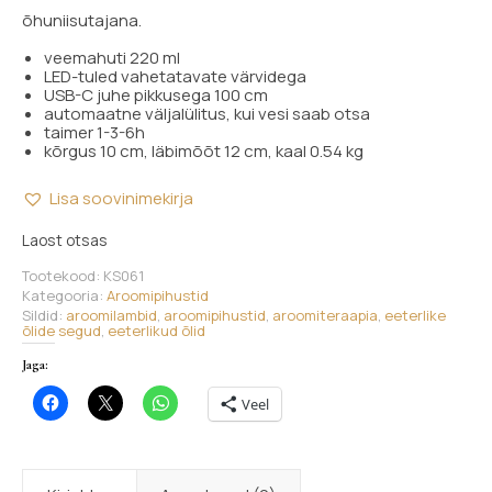
õhuniisutajana.
veemahuti 220 ml
LED-tuled vahetatavate värvidega
USB-C juhe pikkusega 100 cm
automaatne väljalülitus, kui vesi saab otsa
taimer 1-3-6h
kõrgus 10 cm, läbimõõt 12 cm, kaal 0.54 kg
Lisa soovinimekirja
Laost otsas
Tootekood:
KS061
Kategooria:
Aroomipihustid
Sildid:
aroomilambid
,
aroomipihustid
,
aroomiteraapia
,
eeterlike
õlide segud
,
eeterlikud õlid
Jaga:
Veel