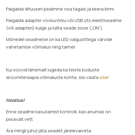
Paigalda difuuseri pealmine osa tagasi ja keera kinni.
Paigalda adapter vooluvõrku või USB ots elektriseadme
(või adapteri) külge ja lülita seade sisse („ON“).
Mõnedel seadmetel on ka LED valgustitega värvide
vahetamise võimalus ning taimer.
Kui soovid lähemalt lugeda ka teiste koduste
aroomiteraapia võimaluste kohta, siis vaata
siia
!
Hoiatus!
Enne seadme kasutamist kontrolli, kas anumas on
piisavalt vett.
Ära mingil juhul jäta seadet järelevalveta.