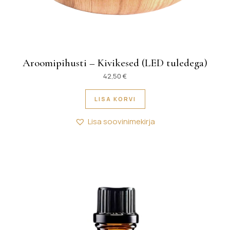
Aroomipihusti – Kivikesed (LED tuledega)
42,50
€
LISA KORVI
Lisa soovinimekirja