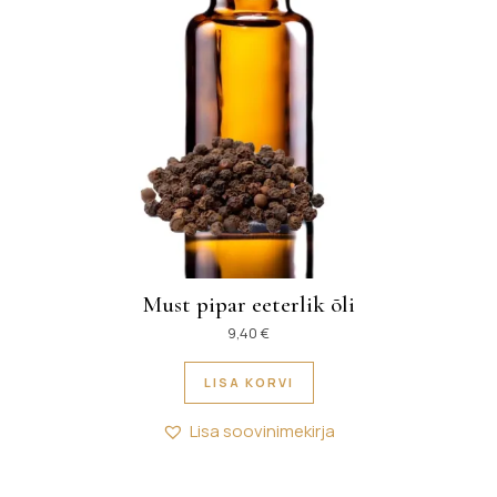
Must pipar eeterlik õli
9,40
€
LISA KORVI
Lisa soovinimekirja