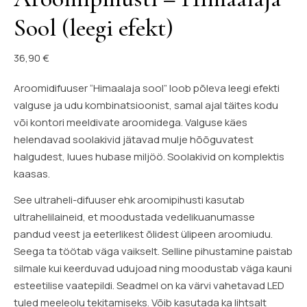
Sool (leegi efekt)
36,90
€
Aroomidifuuser “Himaalaja sool” loob põleva leegi efekti
valguse ja udu kombinatsioonist, samal ajal täites kodu
või kontori meeldivate aroomidega. Valguse käes
helendavad soolakivid jätavad mulje hõõguvatest
halgudest, luues hubase miljöö. Soolakivid on komplektis
kaasas.
See ultraheli-difuuser ehk aroomipihusti kasutab
ultrahelilaineid, et moodustada vedelikuanumasse
pandud veest ja eeterlikest õlidest ülipeen aroomiudu.
Seega ta töötab väga vaikselt. Selline pihustamine paistab
silmale kui keerduvad udujoad ning moodustab väga kauni
esteetilise vaatepildi. Seadmel on ka värvi vahetavad LED
tuled meeleolu tekitamiseks. Võib kasutada ka lihtsalt