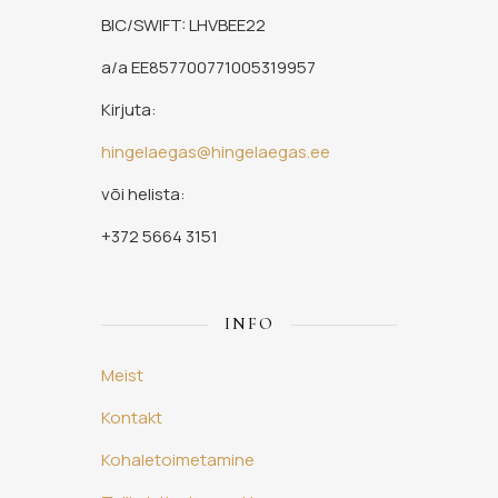
BIC/SWIFT: LHVBEE22
a/a EE857700771005319957
Kirjuta:
hingelaegas@hingelaegas.ee
või helista:
+372 5664 3151
INFO
Meist
Kontakt
Kohaletoimetamine