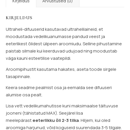
Kirjeldus
Arvustused (0)
KIRJELDUS
Ultraheli-difuuserid kasutavad ultrahelilaineid, et
moodustada vedelikuanumasse pandud veest ja
eeterlikest õlidest ülipeen aroomiudu. Selline pihustamine
paistab silmale kui keerduvad udujoad ning moodustab
väga kauni esteetilise vaatepildi.
Aroomipihustit kasutama hakates, aseta toode sirgele
tasapinnale.
Keera seadme pealmist osa ja eemalda see difuuseri
alumise osa pealt.
Lisa vett vedelikumahutisse kuni maksimaalse täituvuse
jooneni (tähistatud MAX). Seejärel lisa
meelepärast
eeterlikku õli 2-3 tilka
. Hiljem, kui oled
aroomiga harjunud, võid koguseid suurendada 3-5 tilgale.