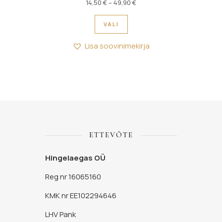
Hinnavahemik: 14,50 € kuni 
14,50
€
–
49,90
€
Sellel tootel on mitu variant
VALI
Lisa soovinimekirja
ETTEVÕTE
Hingelaegas OÜ
Reg nr 16065160
KMK nr EE102294646
LHV Pank