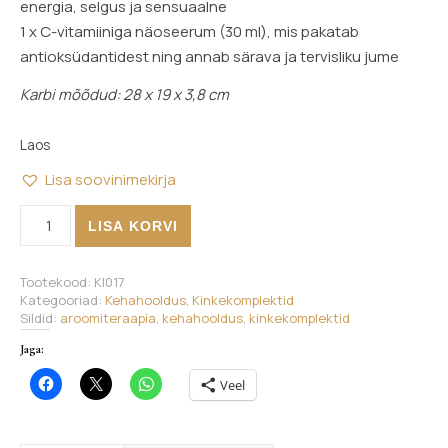
energia, selgus ja sensuaalne
1 x C-vitamiiniga näoseerum (30 ml), mis pakatab
antioksüdantidest ning annab särava ja tervisliku jume
Karbi mõõdud: 28 x 19 x 3,8 cm
Laos
Lisa soovinimekirja
Kehahoolduskomplekt - Meelerahu kogus
LISA KORVI
Tootekood:
KI017
Kategooriad:
Kehahooldus
,
Kinkekomplektid
Sildid:
aroomiteraapia
,
kehahooldus
,
kinkekomplektid
Jaga:
Veel