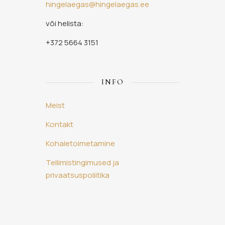
hingelaegas@hingelaegas.ee
või helista:
+372 5664 3151
INFO
Meist
Kontakt
Kohaletoimetamine
Tellimistingimused ja
privaatsuspoliitika