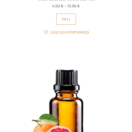
Hinnavahemik: 4,50 € kuni 13
4,50
€
–
13,90
€
Sellel tootel on mitu variant
VALI
Lisa soovinimekirja