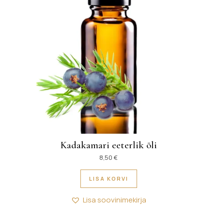
Kadakamari eeterlik õli
8,50
€
LISA KORVI
Lisa soovinimekirja