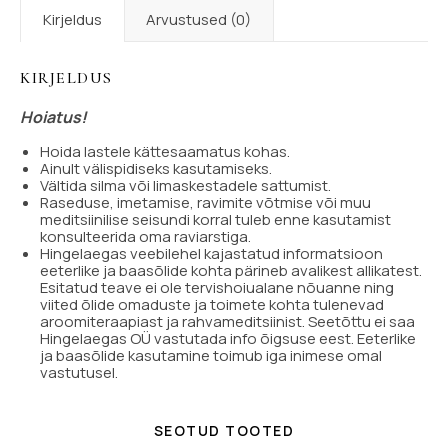
Kirjeldus
Arvustused (0)
KIRJELDUS
Hoiatus!
Hoida lastele kättesaamatus kohas.
Ainult välispidiseks kasutamiseks.
Vältida silma või limaskestadele sattumist.
Raseduse, imetamise, ravimite võtmise või muu
meditsiinilise seisundi korral tuleb enne kasutamist
konsulteerida oma raviarstiga.
Hingelaegas veebilehel kajastatud informatsioon
eeterlike ja baasõlide kohta pärineb avalikest allikatest.
Esitatud teave ei ole tervishoiualane nõuanne ning
viited õlide omaduste ja toimete kohta tulenevad
aroomiteraapiast ja rahvameditsiinist. Seetõttu ei saa
Hingelaegas OÜ vastutada info õigsuse eest. Eeterlike
ja baasõlide kasutamine toimub iga inimese omal
vastutusel.
SEOTUD TOOTED