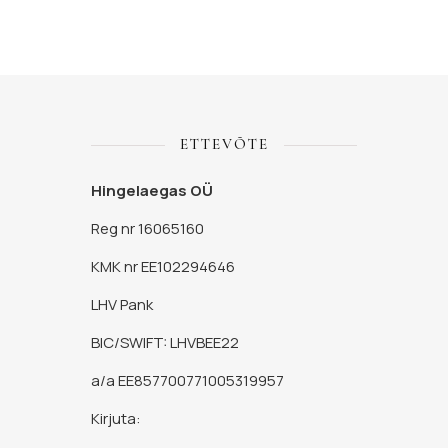
ETTEVÕTE
Hingelaegas OÜ
Reg nr 16065160
KMK nr EE102294646
LHV Pank
BIC/SWIFT: LHVBEE22
a/a EE857700771005319957
Kirjuta: