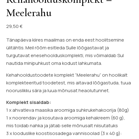
Meelerahu
29,50
€
Tänapäeva kiires maailmas on enda eest hoolitsemine
ülitähtis. Meil rõõm esitleda Sulle lõõgastavat ja
turgutavat enesehoolduskomplekti, mis võimaldab Sul
nautida minipuhkust oma kodust lahkumata.
Kehahooldustoodete komplekt “Meelerahu” on hoolikalt
komplekteeritud toodetest, mis aitavad lõõgastuda, tuua
nooruslikku sära ja luua mõnusat heaolutunnet.
Komplekt sisaldab:
1 x ahvatleva maasika aroomiga suhkrukehakoorija (80g)
1 x noorendav ja kosutava aroomiga kehakreem (60 g),
mis toidab nahka ja jätab selle mõnusalt niisutatuks
3 x looduslike koostisosadega vannisoolad (3 x 40 g):