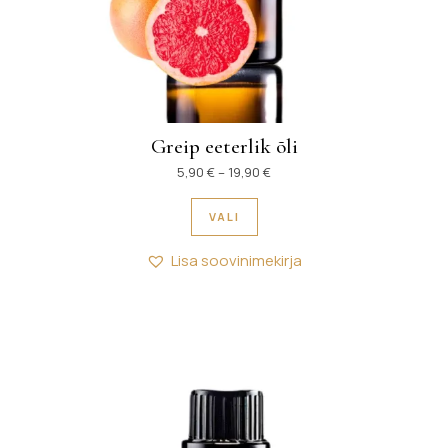
Greip eeterlik õli
Hinnavahemik: 5,90 € kuni 19
5,90
€
–
19,90
€
Sellel tootel on mitu variant
VALI
Lisa soovinimekirja