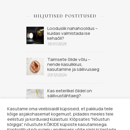
HILJUTISED POSTITUSED
Looduslik nahahooldus –
kuidas valmistada ise
kehaõli?
19/01/2025
Taimsete õlide võlu –
nende kasulikkus,
kasutamine ja säilivusaeg
03/12/2024
Kas eeterlikel õlidel on
säilivustähtaeg?
02/09/2022
Kasutame oma veebisaidil küpsiseid, et pakkuda teile
kõige asjakohasemat kogemust, pidades meeles teie
eelistusi ja korduvaid külastusi. Klõpsates "Nõustun
kõigiga", nõustute KÕIKIDE küpsiste kasutamisega.
Kontrollitud nõusoleku andmiseks võite siiski külastada