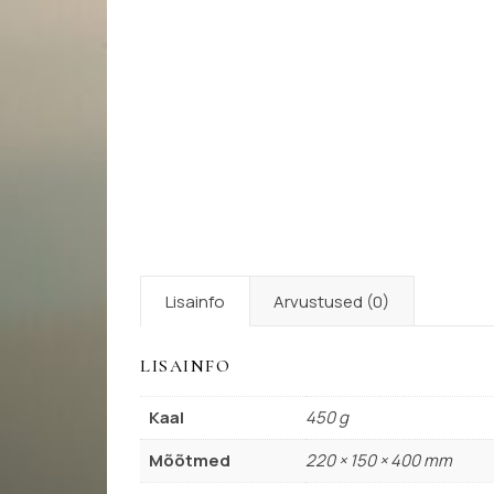
Lisainfo
Arvustused (0)
LISAINFO
Kaal
450 g
Mõõtmed
220 × 150 × 400 mm