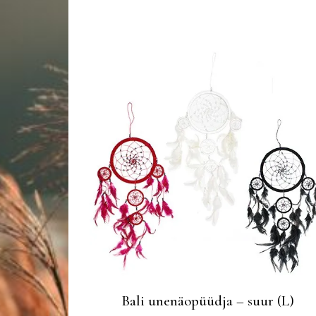
Bali unenäopüüdja – suur (L)