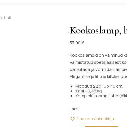
, hall
Kookoslamp, h
33,90
€
Kookoslambid on valminud käsi
Valmistatud spetsiaalsest k
painutada ja vormida. Lambiva
Elegantne ja lihtne killuke lo
Mõõdud 22 x 15 x 40 cm.
Kaal ~0,45 kg
Komplektis lamp, juhe (pi
Laos
Lisa soovinimekirja