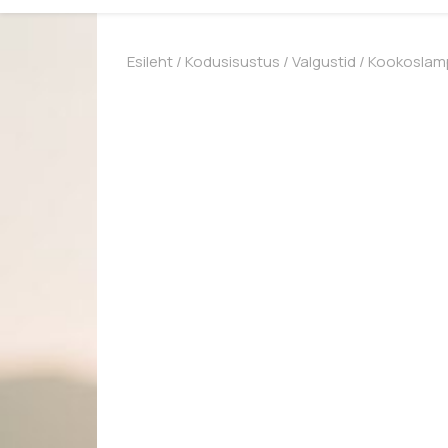
Esileht
/
Kodusisustus
/
Valgustid
/ Kookoslamp