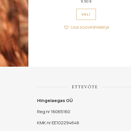
9,90
€
Sellel tootel on m
VALI
Lisa soovinimekirja
ETTEVÕTE
Hingelaegas OÜ
Reg nr 16065160
KMK nr EE102294646