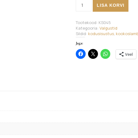
Kookoslamp, hall kogus
LISA KORVI
Tootekood:
KS045
Kategooria:
Valgustid
Sildid:
kodusisustus
,
kookoslamb
Jaga:
Veel