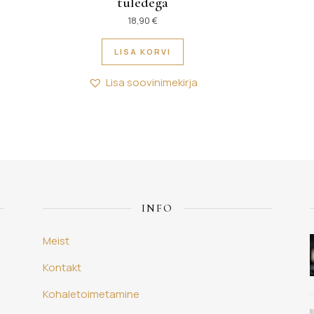
tuledega
itu varianti. Valikuid saab teha tootelehel.
18,90
€
LISA KORVI
Lisa soovinimekirja
INFO
Meist
Kontakt
Kohaletoimetamine