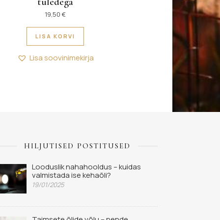
tuledega
19,50
€
LISA KORVI
Lisa soovinimekirja
HILJUTISED POSTITUSED
Looduslik nahahooldus – kuidas
valmistada ise kehaõli?
19/01/2025
Taimsete õlide võlu – nende