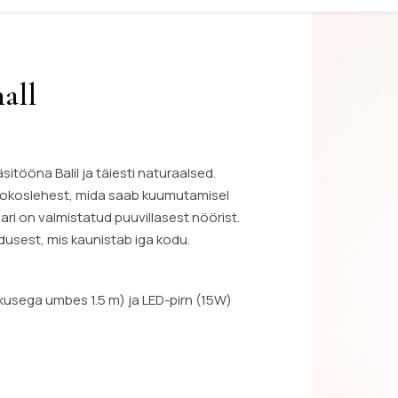
all
tööna Balil ja täiesti naturaalsed.
ookoslehest, mida saab kuumutamisel
ri on valmistatud puuvillasest nöörist.
odusest, mis kaunistab iga kodu.
kkusega umbes 1.5 m) ja LED-pirn (15W)