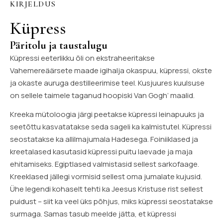
KIRJELDUS
Küpress
Päritolu ja taustalugu
Küpressi eeterlikku õli on ekstraheeritakse
Vahemereäärsete maade igihalja okaspuu, küpressi, okste
ja okaste auruga destilleerimise teel. Kusjuures kuulsuse
on sellele taimele taganud hoopiski Van Gogh’ maalid.
Kreeka mütoloogia järgi peetakse küpressi leinapuuks ja
seetõttu kasvatatakse seda sageli ka kalmistutel. Küpressi
seostatakse ka allilmajumala Hadesega. Foiniiklased ja
kreetalased kasutasid küpressi puitu laevade ja maja
ehitamiseks. Egiptlased valmistasid sellest sarkofaage.
Kreeklased jällegi vormisid sellest oma jumalate kujusid.
Ühe legendi kohaselt tehti ka Jeesus Kristuse rist sellest
puidust – siit ka veel üks põhjus, miks küpressi seostatakse
surmaga. Samas tasub meelde jätta, et küpressi