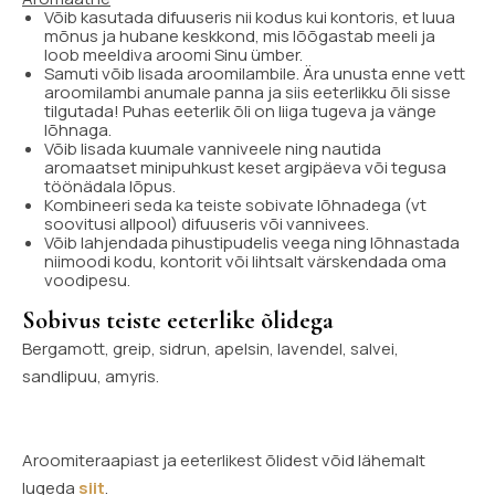
Võib kasutada difuuseris nii kodus kui kontoris, et luua
mõnus ja hubane keskkond, mis lõõgastab meeli ja
loob meeldiva aroomi Sinu ümber.
Samuti võib lisada aroomilambile. Ära unusta enne vett
aroomilambi anumale panna ja siis eeterlikku õli sisse
tilgutada! Puhas eeterlik õli on liiga tugeva ja vänge
lõhnaga.
Võib lisada kuumale vanniveele ning nautida
aromaatset minipuhkust keset argipäeva või tegusa
töönädala lõpus.
Kombineeri seda ka teiste sobivate lõhnadega (vt
soovitusi allpool) difuuseris või vannivees.
Võib lahjendada pihustipudelis veega ning lõhnastada
niimoodi kodu, kontorit või lihtsalt värskendada oma
voodipesu.
Sobivus teiste eeterlike õlidega
Bergamott, greip, sidrun, apelsin, lavendel, salvei,
sandlipuu, amyris.
Aroomiteraapiast ja eeterlikest õlidest võid lähemalt
lugeda
siit
.