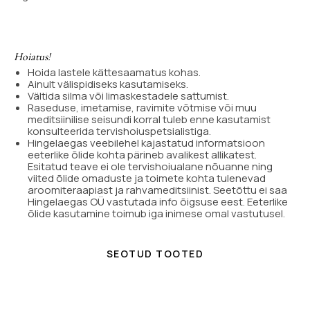
Hoiatus!
Hoida lastele kättesaamatus kohas.
Ainult välispidiseks kasutamiseks.
Vältida silma või limaskestadele sattumist.
Raseduse, imetamise, ravimite võtmise või muu
meditsiinilise seisundi korral tuleb enne kasutamist
konsulteerida tervishoiuspetsialistiga.
Hingelaegas veebilehel kajastatud informatsioon
eeterlike õlide kohta pärineb avalikest allikatest.
Esitatud teave ei ole tervishoiualane nõuanne ning
viited õlide omaduste ja toimete kohta tulenevad
aroomiteraapiast ja rahvameditsiinist. Seetõttu ei saa
Hingelaegas OÜ vastutada info õigsuse eest. Eeterlike
õlide kasutamine toimub iga inimese omal vastutusel.
SEOTUD TOOTED