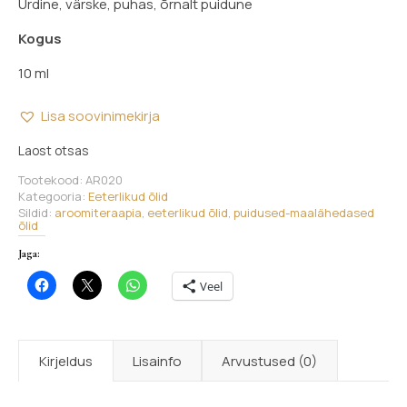
Ürdine, värske, puhas, õrnalt puidune
Kogus
10 ml
Lisa soovinimekirja
Laost otsas
Tootekood:
AR020
Kategooria:
Eeterlikud õlid
Sildid:
aroomiteraapia
,
eeterlikud õlid
,
puidused-maalähedased
õlid
Jaga:
Veel
Kirjeldus
Lisainfo
Arvustused (0)