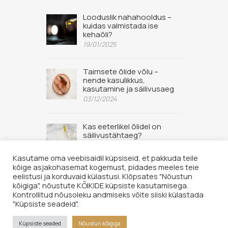
Looduslik nahahooldus –
kuidas valmistada ise
kehaõli?
19/01/2025
Taimsete õlide võlu –
nende kasulikkus,
kasutamine ja säilivusaeg
03/12/2024
Kas eeterlikel õlidel on
säilivustähtaeg?
02/09/2022
Kasutame oma veebisaidil küpsiseid, et pakkuda teile
kõige asjakohasemat kogemust, pidades meeles teie
eelistusi ja korduvaid külastusi. Klõpsates "Nõustun
kõigiga", nõustute KÕIKIDE küpsiste kasutamisega.
Kontrollitud nõusoleku andmiseks võite siiski külastada
"Küpsiste seadeid".
© 2026 Hingelaegas OÜ. Kõik õigused kaitstud. Lehe sisu loata
kopeerimine keelatud.
Küpsiste seaded
Nõustun kõigiga