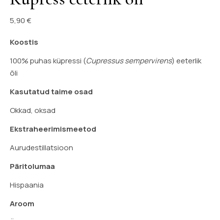
5,90
€
Koostis
100% puhas küpressi (
Cupressus sempervirens
) eeterlik
õli
Kasutatud taime osad
Okkad, oksad
Ekstraheerimismeetod
Aurudestillatsioon
Päritolumaa
Hispaania
Aroom