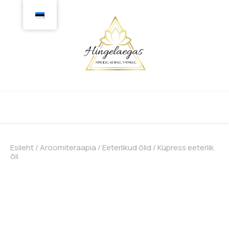
Esileht
/
Aroomiteraapia
/
Eeterlikud õlid
/ Küpress eeterlik
õli