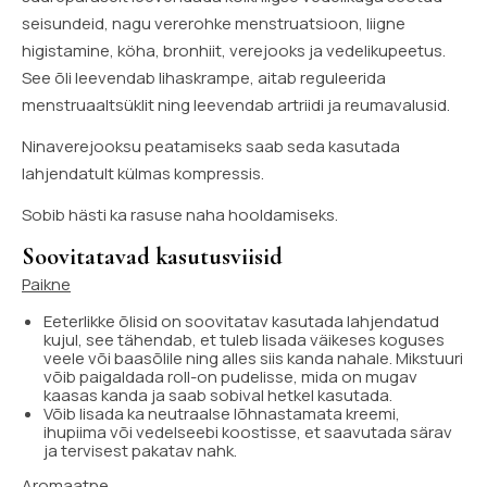
seisundeid, nagu vererohke menstruatsioon, liigne
higistamine, köha, bronhiit, verejooks ja vedelikupeetus.
See õli leevendab lihaskrampe, aitab reguleerida
menstruaaltsüklit ning leevendab artriidi ja reumavalusid.
Ninaverejooksu peatamiseks saab seda kasutada
lahjendatult külmas kompressis.
Sobib hästi ka rasuse naha hooldamiseks.
Soovitatavad kasutusviisid
Paikne
Eeterlikke õlisid on soovitatav kasutada lahjendatud
kujul, see tähendab, et tuleb lisada väikeses koguses
veele või baasõlile ning alles siis kanda nahale. Mikstuuri
võib paigaldada roll-on pudelisse, mida on mugav
kaasas kanda ja saab sobival hetkel kasutada.
Võib lisada ka neutraalse lõhnastamata kreemi,
ihupiima või vedelseebi koostisse, et saavutada särav
ja tervisest pakatav nahk.
Aromaatne