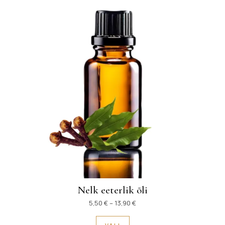
Nelk eeterlik õli
Hinnavahemik: 5,50 € kuni 13
5,50
€
–
13,90
€
Sellel tootel on mitu variant