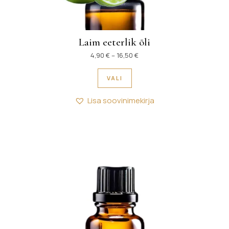
Laim eeterlik õli
Hinnavahemik: 4,90 € kuni 16
4,90
€
–
16,50
€
Sellel tootel on mitu variant
VALI
Lisa soovinimekirja