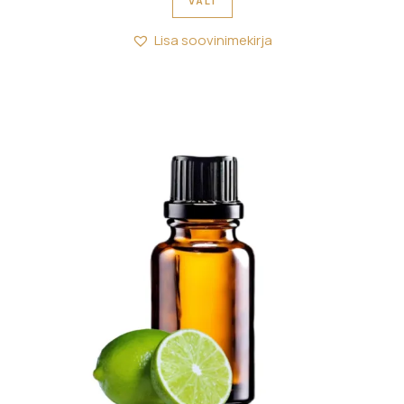
VALI
Lisa soovinimekirja