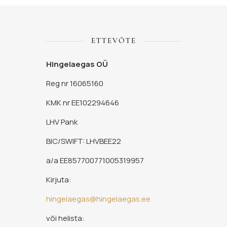
ETTEVÕTE
Hingelaegas OÜ
Reg nr 16065160
KMK nr EE102294646
LHV Pank
BIC/SWIFT: LHVBEE22
a/a EE857700771005319957
Kirjuta:
hingelaegas@hingelaegas.ee
või helista: