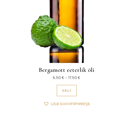
Bergamott eeterlik õli
Hinnavahemik: 6,50 € kuni 17
6,50
€
–
17,50
€
Sellel tootel on mitu variant
VALI
Lisa soovinimekirja