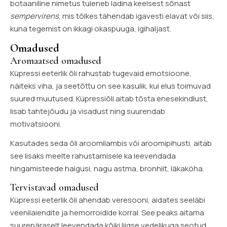
botaaniline nimetus tuleneb ladina keelsest sõnast
sempervirens
, mis tõlkes tähendab igavesti elavat või siis,
kuna tegemist on ikkagi okaspuuga, igihaljast.
Omadused
Aromaatsed omadused
Küpressi eeterlik õli rahustab tugevaid emotsioone,
näiteks viha, ja seetõttu on see kasulik, kui elus toimuvad
suured muutused. Küpressiõli aitab tõsta enesekindlust,
lisab tahtejõudu ja visadust ning suurendab
motivatsiooni.
Kasutades seda õli aroomilambis või aroomipihusti, aitab
see lisaks meelte rahustamisele ka leevendada
hingamisteede haigusi, nagu astma, bronhiit, läkaköha.
Tervistavad omadused
Küpressi eeterlik õli ahendab veresooni, aidates seeläbi
veenilaiendite ja hemorroidide korral. See peaks aitama
suurepäraselt leevendada kõiki liigse vedelikuga seotud