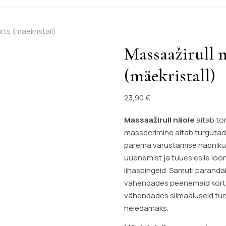
rts (mäekristall)
Massaažirull n
(mäekristall)
23,90
€
Massaažirull näole
aitab to
masseerimine aitab turguta
parema varustamise hapniku
uuenemist ja tuues esile loo
lihaspingeid. Samuti paranda
vähendades peenemaid kortsuk
vähendades silmaaluseid turs
heledamaks.