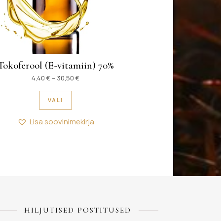
Tokoferool (E-vitamiin) 70%
€
Hinnavahemik: 4,40 € kuni 30,50 €
4,40
€
–
30,50
€
Valikuid saab teha tootelehel.
Sellel tootel on mitu varianti. Valikuid saab 
VALI
Lisa soovinimekirja
HILJUTISED POSTITUSED