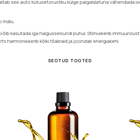
 aitab see auto kütusetorustiku külge paigaldatuna vähendada is
b mälu.
 võib kasutada iga haigusseisundi puhul. Stimuleerib immuunsüs
s harmoniseerib kõiki tšakraid ja joondab energiakehi.
SEOTUD TOOTED