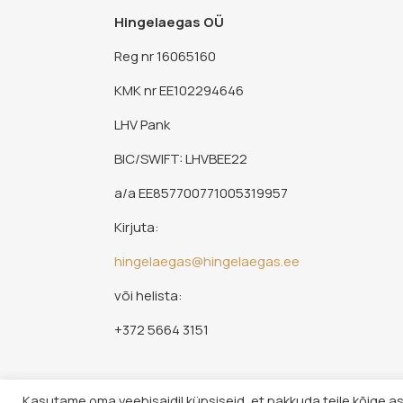
Hingelaegas OÜ
Reg nr 16065160
KMK nr EE102294646
LHV Pank
BIC/SWIFT: LHVBEE22
a/a EE857700771005319957
Kirjuta:
hingelaegas@hingelaegas.ee
või helista:
+372 5664 3151
Kasutame oma veebisaidil küpsiseid, et pakkuda teile kõige a