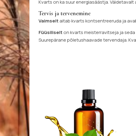
Kvarts on ka suur energiasäästja. Väidetavalt
Tervis ja tervenemine
Vaimselt
aitab kvarts kontsentreeruda ja ava
Füüsiliselt
on kvarts meisterravitseja ja seda
Suurepärane põletushaavade tervendaja. Kvart