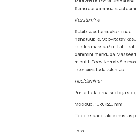
Mäekristall
on suurepärane b
Stimuleerib immuunsüsteemi 
Kasutamine:
Sobib kasutamiseks nii näo-, 
nahatüübile. Soovitatav kasu
kandes massaažirulli abil naha
paremini imenduda. Masseerida
minutit. Soovi korral võib ma
intensiivistada tulemusi.
Hooldamine:
Puhastada õrna seebi ja sooj
Mõõdud: 15x6x2.5 mm
Toode saadetakse mustas puu
Laos