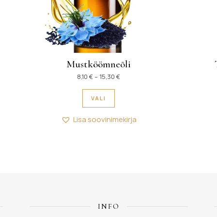
Mustköömneõli
0 € kuni 5,60 €
Hinnavahemik: 8,10 € kuni 15,30 
8,10
€
–
15,30
€
itu varianti. Valikuid saab teha tootelehel.
Sellel tootel on mitu varianti. 
VALI
Lisa soovinimekirja
INFO