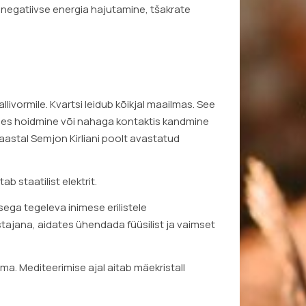
egatiivse energia hajutamine, tšakrate
livormile. Kvartsi leidub kõikjal maailmas. See
 käes hoidmine või nahaga kontaktis kandmine
astal Semjon Kirliani poolt avastatud
b staatilist elektrit.
ega tegeleva inimese erilistele
tajana, aidates ühendada füüsilist ja vaimset
a. Mediteerimise ajal aitab mäekristall