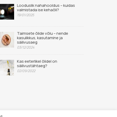
Looduslik nahahooldus – kuidas
valmistada ise kehaõli?
19/01/2025
Taimsete õlide võlu – nende
kasulikkus, kasutamine ja
säilivusaeg
03/12/2024
Kas eeterlikel õlidel on
säilivustähtaeg?
02/09/2022
id