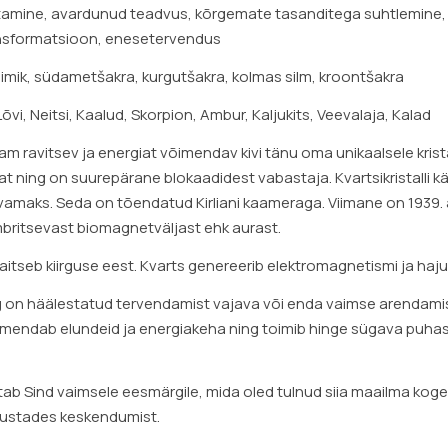
amine, avardunud teadvus, kõrgemate tasanditega suhtlemine, n
ansformatsioon, enesetervendus
õimik, südametšakra, kurgutšakra, kolmas silm, kroontšakra
õvi, Neitsi, Kaalud, Skorpion, Ambur, Kaljukits, Veevalaja, Kalad
m ravitsev ja energiat võimendav kivi tänu oma unikaalsele kristal
giat ning on suurepärane blokaadidest vabastaja. Kvartsikristalli
maks. Seda on tõendatud Kirliani kaameraga. Viimane on 1939. a
mbritsevast biomagnetväljast ehk aurast.
aitseb kiirguse eest. Kvarts genereerib elektromagnetismi ja hajuta
ing on häälestatud tervendamist vajava või enda vaimse arendamis
imendab elundeid ja energiakeha ning toimib hinge sügava puhas
ab Sind vaimsele eesmärgile, mida oled tulnud siia maailma kogem
odustades keskendumist.