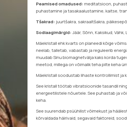
Peamised omadused:
meditatsioon, puhast
puhastamine ja tasakaalustamine, kaitse, tr
Tšakrad:
juurtšakra, sakraaltšakra, päikesep
Sodiaagimärgid:
Jäär, Sõnn, Kaksikud, Vähk, L
Mäekristall ehk kvarts on planeedi kõige võimsa
neelab, talletab, vabastab ja reguleerib ener
muudab Sinu biomagnetvälja kaks korda tugeva
meetod, millega on võimalik teha pilte keha ü
Mäekristall soodustab lihaste kontrollimist ja k
See kristall töötab vibratsioonide tasandil n
energeetilistele nõuetele. See puhastab ja võ
keha.
See suurendab psüühilist võimekust ja häälest
kõrvaldada häirivaid, segavaid faktoreid, so