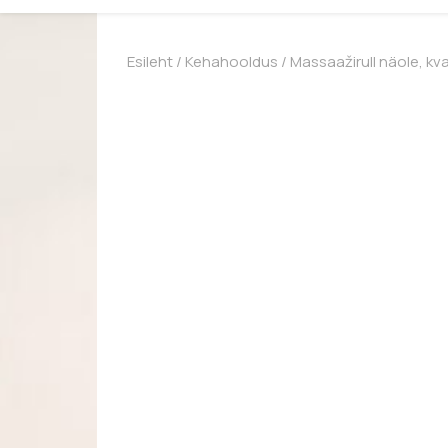
Esileht
/
Kehahooldus
/ Massaažirull näole, kva