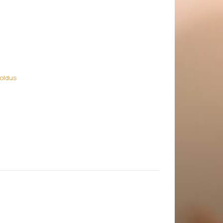
äekristall) kogus
oldus