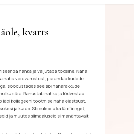
äole, kvarts
niseerida nahka ja väljutada toksiine. Naha
da naha verevarustust, parandab kudede
ga, soodustades seeläbi naharakkude
muliku sära. Rahustab nahka ja lõdvestab
b läbi kollageeni tootmise naha elastsust,
esi ja kurde. Stimuleerib ka lümfiringet,
eid ja muutes silmaaluseid silmanähtavalt