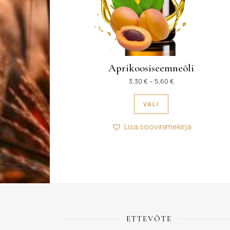
Aprikoosiseemneõli
Hinnavahemik: 3,3
3,30
€
–
5,60
€
Sellel tootel on m
VALI
Lisa soovinimekirja
ETTEVÕTE