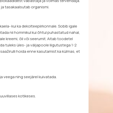
lokaadidest vabastaja ja võimas tervendaja.
ja tasakaalsutab organismi.
kaela- kui ka dekolteepiirkonnale. Sobib igale
tada nii hommikul kui õhtul puhastatud nahal,
le kreemi, õli või seerumit. Aitab toodetel
 tuleks üles- ja väljapoole liigutustega 1-2
ssaažirulli hoida enne kasutamist ka külmas, et
a veega ning seejärel kuivatada.
villases kotikeses.