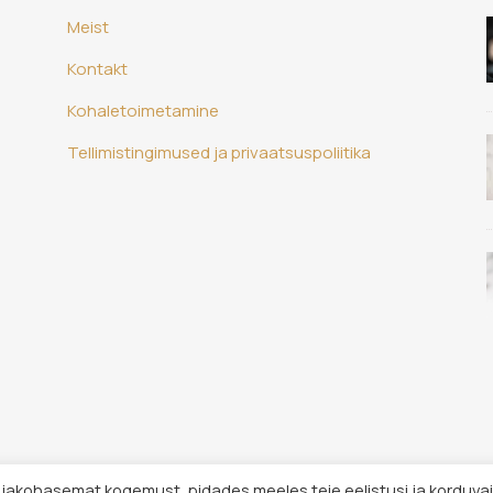
Meist
Kontakt
Kohaletoimetamine
Tellimistingimused ja privaatsuspoliitika
sjakohasemat kogemust, pidades meeles teie eelistusi ja korduva