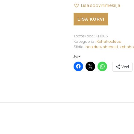
Lisa soovinimekirja
Massaažirull näole, kvarts (m
LISA KORVI
Tootekood:
KH006
Kategooria:
Kehahooldus
Sildid:
hooldusvahendid
,
kehaho
Jaga:
Veel