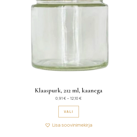
Klaaspurk, 212 ml, kaanega
Hinnavahemik: 0,91 € kuni 12,1
0,91
€
–
12,10
€
Sellel tootel on mitu variant
VALI
Lisa soovinimekirja