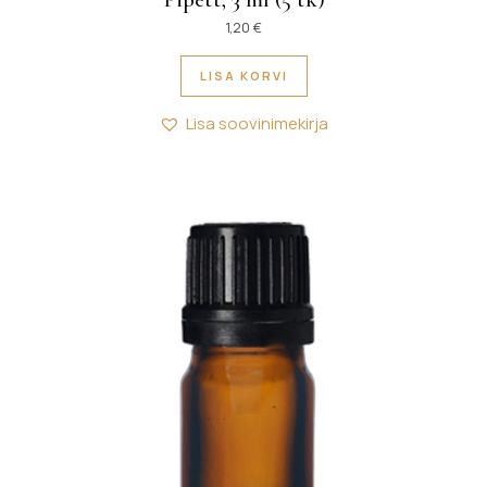
1,20
€
LISA KORVI
Lisa soovinimekirja