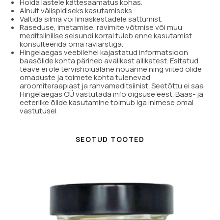
Hoida lastele kättesaamatus kohas.
Ainult välispidiseks kasutamiseks.
Vältida silma või limaskestadele sattumist.
Raseduse, imetamise, ravimite võtmise või muu
meditsiinilise seisundi korral tuleb enne kasutamist
konsulteerida oma raviarstiga.
Hingelaegas veebilehel kajastatud informatsioon
baasõlide kohta pärineb avalikest allikatest. Esitatud
teave ei ole tervishoiualane nõuanne ning viited õlide
omaduste ja toimete kohta tulenevad
aroomiteraapiast ja rahvameditsiinist. Seetõttu ei saa
Hingelaegas OÜ vastutada info õigsuse eest. Baas- ja
eeterlike õlide kasutamine toimub iga inimese omal
vastutusel.
SEOTUD TOOTED