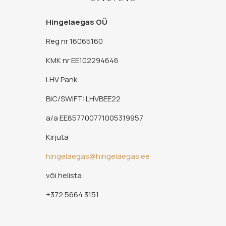
Hingelaegas OÜ
Reg nr 16065160
KMK nr EE102294646
LHV Pank
BIC/SWIFT: LHVBEE22
a/a EE857700771005319957
Kirjuta:
hingelaegas@hingelaegas.ee
või helista:
+372 5664 3151