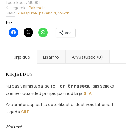
Tootekood:
MU009
Kategooria:
Pakendid
Sildid:
klaaspudel
,
pakendid
,
roll-on
Jaga:
Veel
Kirjeldus
Lisainfo
Arvustused (0)
KIRJELDUS
Kuidas valmistada ise
roll-on lõhnasegu
, siis selleks
oleme nõuanded ja nipid pannud kirja
SIIA
.
Aroomiteraapiast ja eeterlikest õlidest võid lähemalt
lugeda
SIIT
.
Hoiatus!