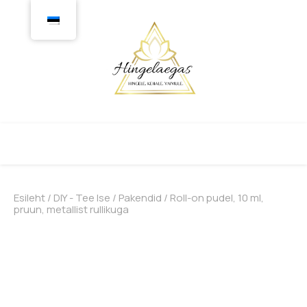
Esileht
/
DIY - Tee Ise
/
Pakendid
/ Roll-on pudel, 10 ml,
pruun, metallist rullikuga