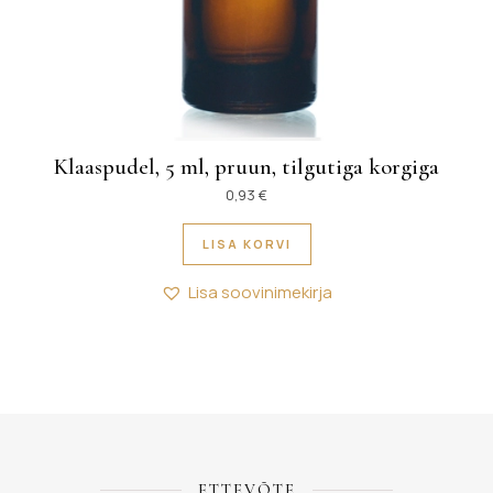
Klaaspudel, 5 ml, pruun, tilgutiga korgiga
0,93
€
LISA KORVI
Lisa soovinimekirja
ETTEVÕTE