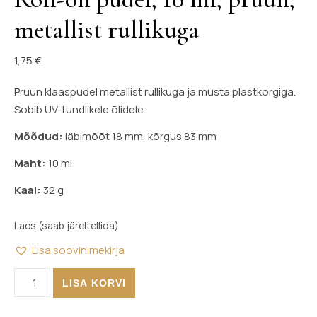
metallist rullikuga
1,75
€
Pruun klaaspudel metallist rullikuga ja musta plastkorgiga.
Sobib UV-tundlikele õlidele.
Mõõdud:
läbimõõt 18 mm, kõrgus 83 mm
Maht:
10 ml
Kaal:
32 g
Laos (saab järeltellida)
Lisa soovinimekirja
Roll-on pudel, 10 ml, pruun, metallist rullikuga kogus
LISA KORVI