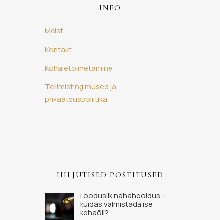
INFO
Meist
Kontakt
Kohaletoimetamine
Tellimistingimused ja
privaatsuspoliitika
HILJUTISED POSTITUSED
Looduslik nahahooldus –
kuidas valmistada ise
kehaõli?