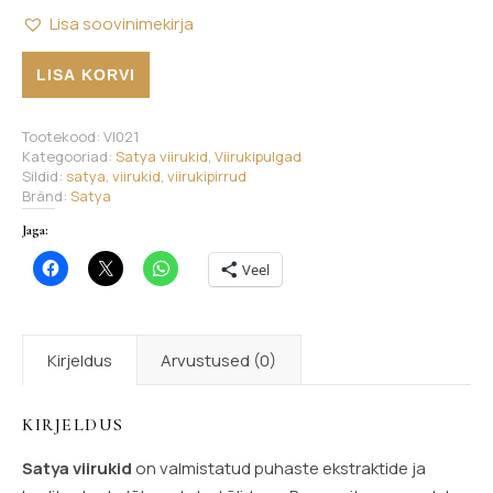
Lisa soovinimekirja
Satya - Oopium kogus
LISA KORVI
Tootekood:
VI021
Kategooriad:
Satya viirukid
,
Viirukipulgad
Sildid:
satya
,
viirukid
,
viirukipirrud
Bränd:
Satya
Jaga:
Veel
Kirjeldus
Arvustused (0)
KIRJELDUS
Satya viirukid
on valmistatud puhaste ekstraktide ja