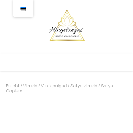
Esileht
/
Viirukid
/
Viirukipulgad
/
Satya viirukid
/ Satya –
Oopium