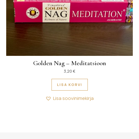
Golden Nag – Meditatsioon
3,20
€
LISA KORVI
Lisa soovinimekirja