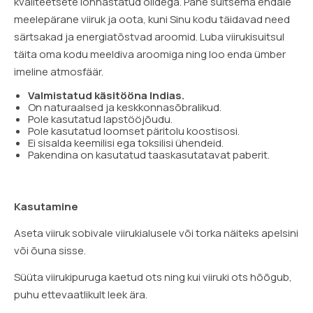
kvaliteetsete lõhnastatud õlidega. Pane suitsema endale
meelepärane viiruk ja oota, kuni Sinu kodu täidavad need
särtsakad ja energiatõstvad aroomid. Luba viirukisuitsul
täita oma kodu meeldiva aroomiga ning loo enda ümber
imeline atmosfäär.
Valmistatud käsitööna Indias.
On naturaalsed ja keskkonnasõbralikud.
Pole kasutatud lapstööjõudu.
Pole kasutatud loomset päritolu koostisosi.
Ei sisalda keemilisi ega toksilisi ühendeid.
Pakendina on kasutatud taaskasutatavat paberit.
Kasutamine
Aseta viiruk sobivale viirukialusele või torka näiteks apelsini
või õuna sisse.
Süüta viirukipuruga kaetud ots ning kui viiruki ots hõõgub,
puhu ettevaatlikult leek ära.