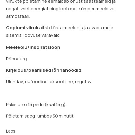
viirukite põletamine eemaldab õhust saasteaineid ja
negatiivset energiat ning loob meie ümber meeldiva
atmosfääri.
Oopiumi viiruk
aitab tõsta meeleolu ja avada meie
sisemisi loovuse väravaid.
Meeleolu/inspiratsioon
Rännukirg
Kirjeldus/peamised lõhnanoodid
Ülendav, eufooriline, eksootiline, ergutav
Pakis on u 15 pirdu (kaal 15 g).
Põletamisaeg: umbes 30 minutit.
Laos