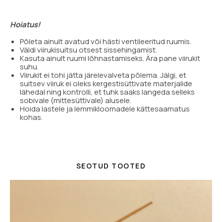
Hoiatus!
Põleta ainult avatud või hästi ventileeritud ruumis.
Väldi viirukisuitsu otsest sissehingamist.
Kasuta ainult ruumi lõhnastamiseks. Ära pane viirukit
suhu.
Viirukit ei tohi jätta järelevalveta põlema. Jälgi, et
suitsev viiruk ei oleks kergestisüttivate materjalide
lähedal ning kontrolli, et tuhk saaks langeda selleks
sobivale (mittesüttivale) alusele.
Hoida lastele ja lemmikloomadele kättesaamatus
kohas.
SEOTUD TOOTED