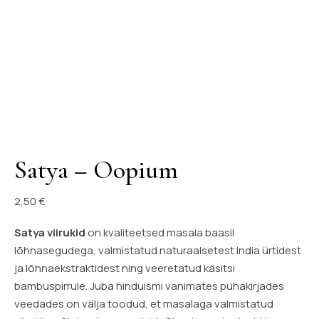
Satya – Oopium
2,50
€
Satya viirukid
on kvaliteetsed masala baasil
lõhnasegudega, valmistatud naturaalsetest India ürtidest
ja lõhnaekstraktidest ning veeretatud käsitsi
bambuspirrule. Juba hinduismi vanimates pühakirjades
veedades on välja toodud, et masalaga valmistatud