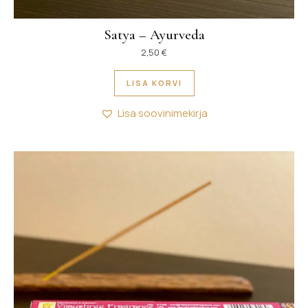
Satya – Ayurveda
2,50
€
LISA KORVI
Lisa soovinimekirja