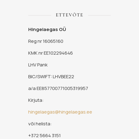
ETTEVÕTE
Hingelaegas OÜ
Reg nr 16065160
KMK nr EE102294646
LHV Pank
BIC/SWIFT: LHVBEE22
a/a EE857700771005319957
Kirjuta:
hingelaegas@hingelaegas.ee
või helista:
+372 5664 3151