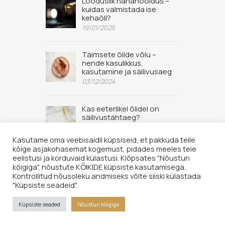
Looduslik nahahooldus –
kuidas valmistada ise
kehaõli?
19/01/2025
Taimsete õlide võlu –
nende kasulikkus,
kasutamine ja säilivusaeg
03/12/2024
Kas eeterlikel õlidel on
säilivustähtaeg?
02/09/2022
Kasutame oma veebisaidil küpsiseid, et pakkuda teile
kõige asjakohasemat kogemust, pidades meeles teie
eelistusi ja korduvaid külastusi. Klõpsates "Nõustun
kõigiga", nõustute KÕIKIDE küpsiste kasutamisega.
Kontrollitud nõusoleku andmiseks võite siiski külastada
"Küpsiste seadeid".
© 2026 Hingelaegas OÜ. Kõik õigused kaitstud. Lehe sisu loata
kopeerimine keelatud.
Küpsiste seaded
Nõustun kõigiga