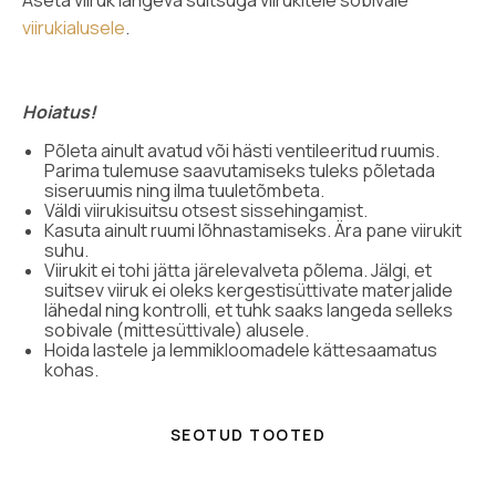
Aseta viiruk
langeva suitsuga viirukitele sobivale
viirukialusele
.
Hoiatus!
Põleta ainult avatud või hästi ventileeritud ruumis.
Parima tulemuse saavutamiseks tuleks põletada
siseruumis ning ilma tuuletõmbeta.
Väldi viirukisuitsu otsest sissehingamist.
Kasuta ainult ruumi lõhnastamiseks. Ära pane viirukit
suhu.
Viirukit ei tohi jätta järelevalveta põlema. Jälgi, et
suitsev viiruk ei oleks kergestisüttivate materjalide
lähedal ning kontrolli, et tuhk saaks langeda selleks
sobivale (mittesüttivale) alusele.
Hoida lastele ja lemmikloomadele kättesaamatus
kohas.
SEOTUD TOOTED