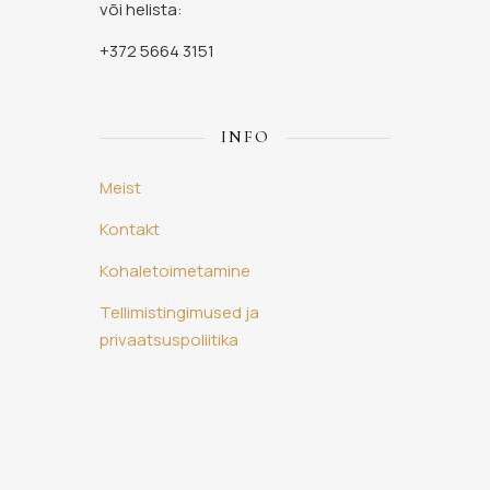
või helista:
+372 5664 3151
INFO
Meist
Kontakt
Kohaletoimetamine
Tellimistingimused ja
privaatsuspoliitika