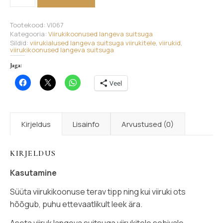
Tootekood:
VI067
Kategooria:
Viirukikoonused langeva suitsuga
Sildid:
viirukialused langeva suitsuga viirukitele
,
viirukid
,
viirukikoonused langeva suitsuga
Jaga:
Veel
Kirjeldus
Lisainfo
Arvustused (0)
KIRJELDUS
Kasutamine
Süüta viirukikoonuse terav tipp ning kui viiruki ots
hõõgub, puhu ettevaatlikult leek ära.