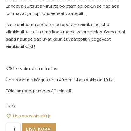
Langeva suitsuga viirukite põletamisel pakuvad nad aga
lummavat ja hüpnotiseerivat vaatepilti.
Pane suitsema endale meelepärane viiruk ning luba
viirukisuitsul täita oma kodu meeldiva aroomiga. Samal ajal
saad nautida paeluvat kaunist vaatepilti voogavast
viirukisuitsust!
Käsitsi valmistatud Indias.
Ühe koonuse kõrgus on u 40 mm. Ühes pakis on 10 tk.
Põletamisaeg: umbes 40 minutit.
Laos
Lisa soovinimekirja
Tribal Soul, langeva suitsuga viirukikoonused - Valge Salvei k
LISA KORVI