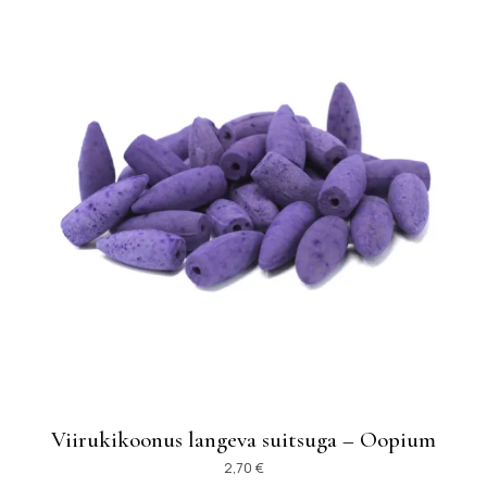
Viirukikoonus langeva suitsuga – Oopium
2,70
€