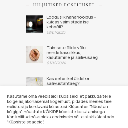
HILJUTISED POSTITUSED
Looduslik nahahooldus –
kuidas valmistada ise
kehaõli?
19/01/2025
Taimsete õlide võlu –
nende kasulikkus,
kasutamine ja säilivusaeg
03/12/2024
Kas eeterlikel õlidel on
säilivustähtaeg?
02/09/2022
Kasutame oma veebisaidil küpsiseid, et pakkuda teile
kõige asjakohasemat kogemust, pidades meeles teie
eelistusi ja korduvaid külastusi. Klõpsates "Nõustun
kõigiga", nõustute KÕIKIDE küpsiste kasutamisega.
Kontrollitud nõusoleku andmiseks võite siiski külastada
"Küpsiste seadeid".
© 2026 Hingelaegas OÜ. Kõik õigused kaitstud. Lehe sisu loata
kopeerimine keelatud.