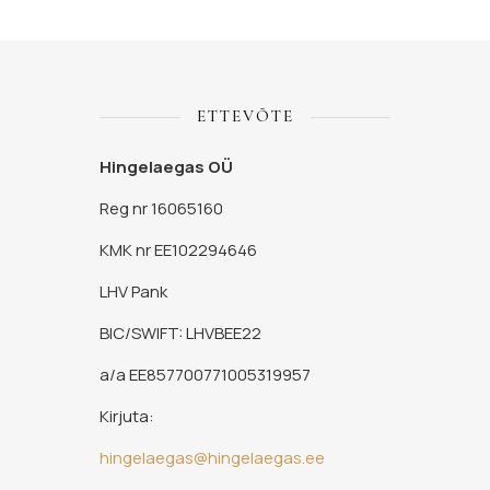
ETTEVÕTE
Hingelaegas OÜ
Reg nr 16065160
KMK nr EE102294646
LHV Pank
BIC/SWIFT: LHVBEE22
a/a EE857700771005319957
Kirjuta:
hingelaegas@hingelaegas.ee