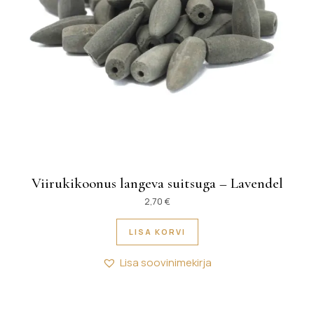
Viirukikoonus langeva suitsuga – Lavendel
2,70
€
LISA KORVI
Lisa soovinimekirja