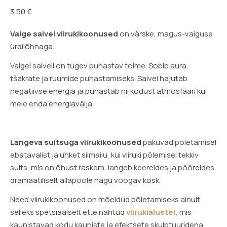
3,50
€
Valge salvei
viirukikoonused
on värske, magus-vaiguse
ürdilõhnaga.
Valgel salveil on tugev puhastav toime. Sobib aura,
tšakrate ja ruumide puhastamiseks. Salvei hajutab
negatiivse energia ja puhastab nii kodust atmosfääri kui
meie enda energiavälja.
Langeva suitsuga viirukikoonused
pakuvad põletamisel
ebatavalist ja uhket silmailu, kui viiruki põlemisel tekkiv
suits, mis on õhust raskem, langeb keereldes ja pööreldes
dramaatiliselt allapoole nagu voogav kosk.
Need viirukikoonused on mõeldud põletamiseks ainult
selleks spetsiaalselt ette nähtud
viirukialustel,
mis
kaunistavad kodu kauniste ja efektsete skulptuuridena.