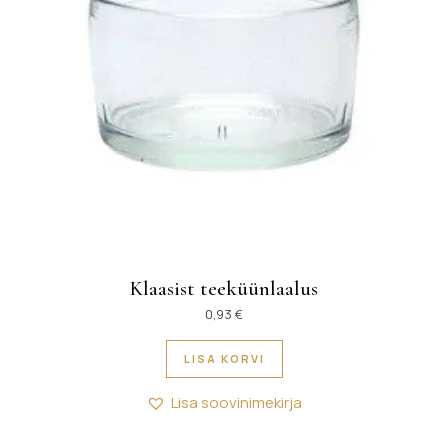
Klaasist teeküünlaalus
0,93
€
LISA KORVI
Lisa soovinimekirja