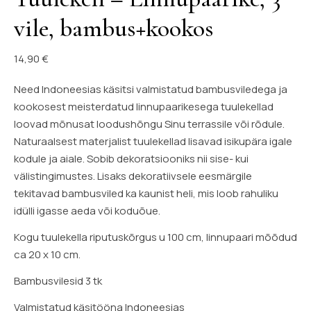
vile, bambus+kookos
14,90
€
Need Indoneesias käsitsi valmistatud bambusviledega ja
kookosest meisterdatud linnupaarikesega tuulekellad
loovad mõnusat loodushõngu Sinu terrassile või rõdule.
Naturaalsest materjalist tuulekellad lisavad isikupära igale
kodule ja aiale. Sobib dekoratsiooniks nii sise- kui
välistingimustes. Lisaks dekoratiivsele eesmärgile
tekitavad bambusviled ka kaunist heli, mis loob rahuliku
idülli igasse aeda või koduõue.
Kogu tuulekella riputuskõrgus u 100 cm, linnupaari mõõdud
ca 20 x 10 cm.
Bambusvilesid 3 tk
Valmistatud käsitööna Indoneesias