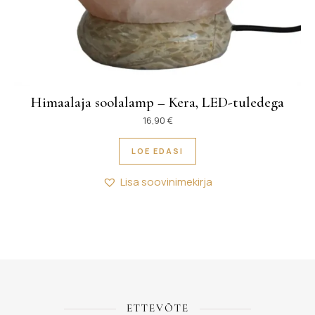
Himaalaja soolalamp – Kera, LED-tuledega
16,90
€
LOE EDASI
Lisa soovinimekirja
ETTEVÕTE