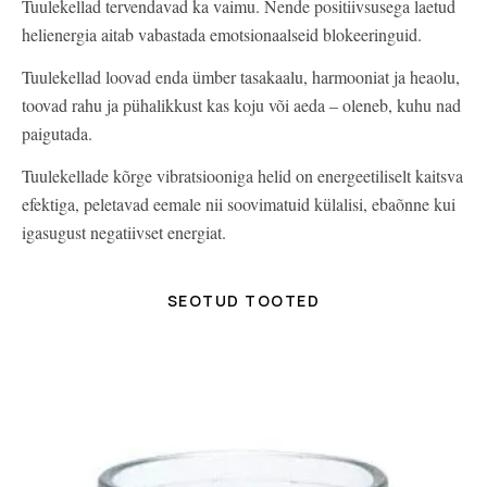
Tuulekellad tervendavad ka vaimu. Nende positiivsusega laetud
helienergia aitab vabastada emotsionaalseid blokeeringuid.
Tuulekellad loovad enda ümber tasakaalu, harmooniat ja heaolu,
toovad rahu ja pühalikkust kas koju või aeda – oleneb, kuhu nad
paigutada.
Tuulekellade kõrge vibratsiooniga helid on energeetiliselt kaitsva
efektiga, peletavad eemale nii soovimatuid külalisi, ebaõnne kui
igasugust negatiivset energiat.
SEOTUD TOOTED