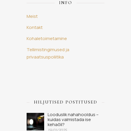
INFO
Meist
Kontakt
Kohaletoimetamine
Tellimistingimused ja
privaatsuspoliitika
HILJUTISED POSTITUSED
Looduslik nahahooldus –
kuidas valmistada ise
kehaõli?
19/01/2025