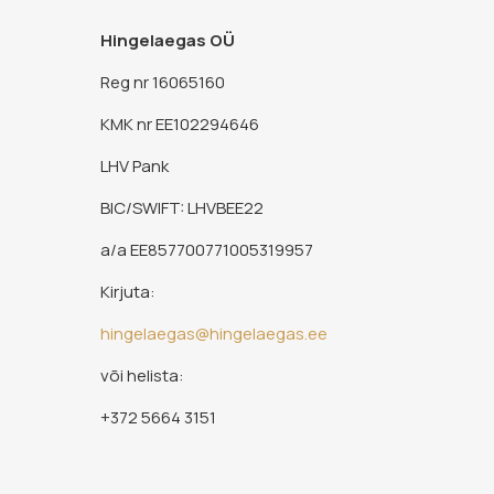
Hingelaegas OÜ
Reg nr 16065160
KMK nr EE102294646
LHV Pank
BIC/SWIFT: LHVBEE22
a/a EE857700771005319957
Kirjuta:
hingelaegas@hingelaegas.ee
või helista:
+372 5664 3151