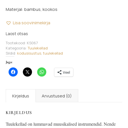
Materjal: bambus, kookos
Lisa soovinimekirja
Laost otsas
Tootekood:
KS067
Kategooria:
Tuulekellad
Sildid:
kodusisustus
,
tuulekellad
Jaga:
Veel
Kirjeldus
Arvustused (0)
KIRJELDUS
Tuulekellad on lummavad muusikalised instrumendid. Nende