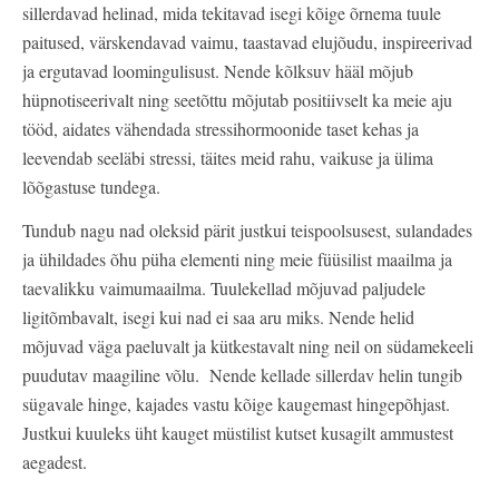
sillerdavad helinad, mida tekitavad isegi kõige õrnema tuule
paitused, värskendavad vaimu, taastavad elujõudu, inspireerivad
ja ergutavad loomingulisust. Nende kõlksuv hääl mõjub
hüpnotiseerivalt ning seetõttu mõjutab positiivselt ka meie aju
tööd, aidates vähendada stressihormoonide taset kehas ja
leevendab seeläbi stressi, täites meid rahu, vaikuse ja ülima
lõõgastuse tundega.
Tundub nagu nad oleksid pärit justkui teispoolsusest, sulandades
ja ühildades õhu püha elementi ning meie füüsilist maailma ja
taevalikku vaimumaailma. Tuulekellad mõjuvad paljudele
ligitõmbavalt, isegi kui nad ei saa aru miks. Nende helid
mõjuvad väga paeluvalt ja kütkestavalt ning neil on südamekeeli
puudutav maagiline võlu. Nende kellade sillerdav helin tungib
sügavale hinge, kajades vastu kõige kaugemast hingepõhjast.
Justkui kuuleks üht kauget müstilist kutset kusagilt ammustest
aegadest.