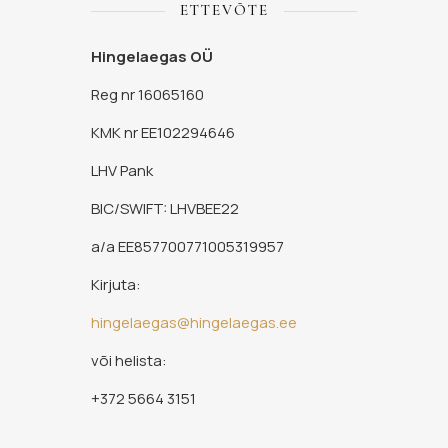
ETTEVÕTE
Hingelaegas OÜ
Reg nr 16065160
KMK nr EE102294646
LHV Pank
BIC/SWIFT: LHVBEE22
a/a EE857700771005319957
Kirjuta:
hingelaegas@hingelaegas.ee
või helista:
+372 5664 3151