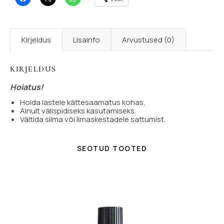
Kirjeldus
Lisainfo
Arvustused (0)
KIRJELDUS
Hoiatus!
Hoida lastele kättesaamatus kohas.
Ainult välispidiseks kasutamiseks.
Vältida silma või limaskestadele sattumist.
SEOTUD TOOTED