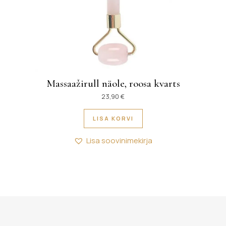
Massaažirull näole, roosa kvarts
23,90
€
LISA KORVI
Lisa soovinimekirja