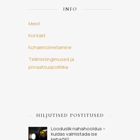
INFO
Meist
Kontakt
Kohaletoimetamine
Tellimistingimused ja
privaatsuspoliitika
HILJUTISED POSTITUSED
Looduslik nahahooldus –
kuidas valmistada ise
kehaõli?