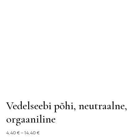
Vedelseebi põhi, neutraalne,
orgaaniline
Hinnavahemik: 4,40 € kuni 14,40 €
4,40
€
–
14,40
€