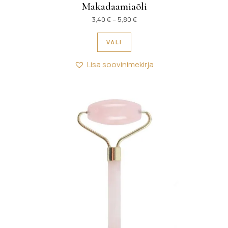
Makadaamiaõli
Hinnavahemik: 3,40 € kuni 5,
3,40
€
–
5,80
€
Sellel tootel on mitu variant
VALI
Lisa soovinimekirja