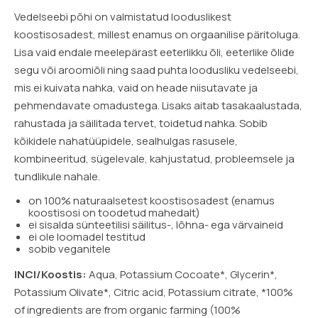
Vedelseebi põhi on valmistatud looduslikest
koostisosadest, millest enamus on orgaanilise päritoluga.
Lisa vaid endale meelepärast eeterlikku õli, eeterlike õlide
segu või aroomiõli ning saad puhta loodusliku vedelseebi,
mis ei kuivata nahka, vaid on heade niisutavate ja
pehmendavate omadustega. Lisaks aitab tasakaalustada,
rahustada ja säilitada tervet, toidetud nahka. Sobib
kõikidele nahatüüpidele, sealhulgas rasusele,
kombineeritud, sügelevale, kahjustatud, probleemsele ja
tundlikule nahale.
on 100% naturaalsetest koostisosadest (enamus
koostisosi on toodetud mahedalt)
ei sisalda sünteetilisi säilitus-, lõhna- ega värvaineid
ei ole loomadel testitud
sobib veganitele
INCI/Koostis:
Aqua, Potassium Cocoate*, Glycerin*,
Potassium Olivate*, Citric acid, Potassium citrate, *100%
of ingredients are from organic farming (100%