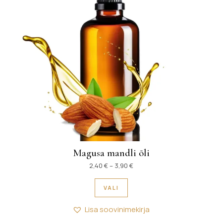
Magusa mandli õli
Hinnavahemik: 2,40 € kuni 3,
2,40
€
–
3,90
€
Sellel tootel on mitu variant
VALI
Lisa soovinimekirja