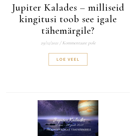
Jupiter Kalades – milliseid
kingitusi toob see igale
tähemärgile?
29/12/2021
/
Kommentaare pole
LOE VEEL