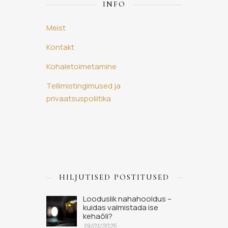
INFO
Meist
Kontakt
Kohaletoimetamine
Tellimistingimused ja
privaatsuspoliitika
HILJUTISED POSTITUSED
Looduslik nahahooldus –
kuidas valmistada ise
kehaõli?
19/01/2025