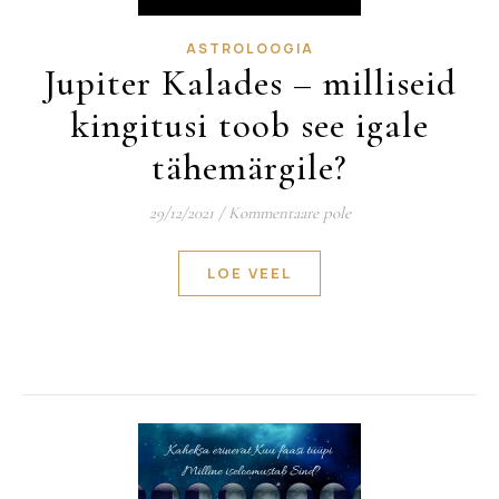
ASTROLOOGIA
Jupiter Kalades – milliseid
kingitusi toob see igale
tähemärgile?
29/12/2021
/
Kommentaare pole
LOE VEEL