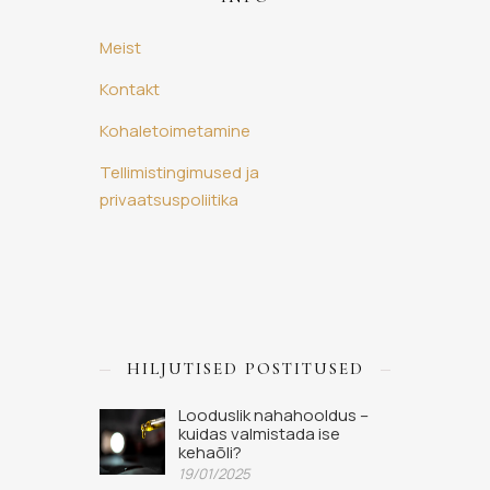
Meist
Kontakt
Kohaletoimetamine
Tellimistingimused ja
privaatsuspoliitika
HILJUTISED POSTITUSED
Looduslik nahahooldus –
kuidas valmistada ise
kehaõli?
19/01/2025