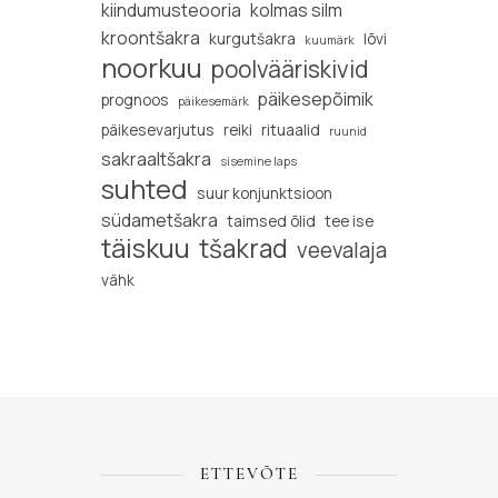
kiindumusteooria
kolmas silm
kroontšakra
kurgutšakra
lõvi
kuumärk
noorkuu
poolvääriskivid
päikesepõimik
prognoos
päikesemärk
päikesevarjutus
reiki
rituaalid
ruunid
sakraaltšakra
sisemine laps
suhted
suur konjunktsioon
südametšakra
taimsed õlid
tee ise
täiskuu
tšakrad
veevalaja
vähk
ETTEVÕTE