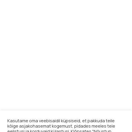
Kasutame oma veebisaidil küpsiseid, et pakkuda teile
kõige asjakohasemat kogemust, pidades meeles teie
eelistusi ja korduvaid külastusi. Klõpsates "Nõustun