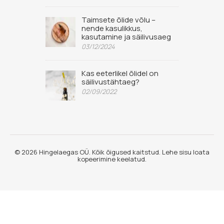
Taimsete õlide võlu –
nende kasulikkus,
kasutamine ja säilivusaeg
03/12/2024
Kas eeterlikel õlidel on
säilivustähtaeg?
02/09/2022
© 2026 Hingelaegas OÜ. Kõik õigused kaitstud. Lehe sisu loata
kopeerimine keelatud.