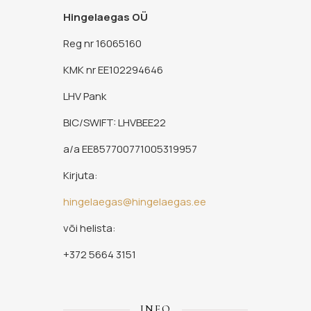
Hingelaegas OÜ
Reg nr 16065160
KMK nr EE102294646
LHV Pank
BIC/SWIFT: LHVBEE22
a/a EE857700771005319957
Kirjuta:
hingelaegas@hingelaegas.ee
või helista:
+372 5664 3151
INFO