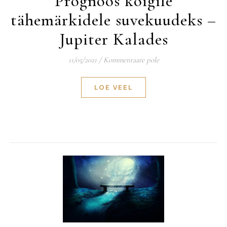
Prognoos kõigile
tähemärkidele suvekuudeks –
Jupiter Kalades
11/05/2021
/
Kommentaare pole
LOE VEEL