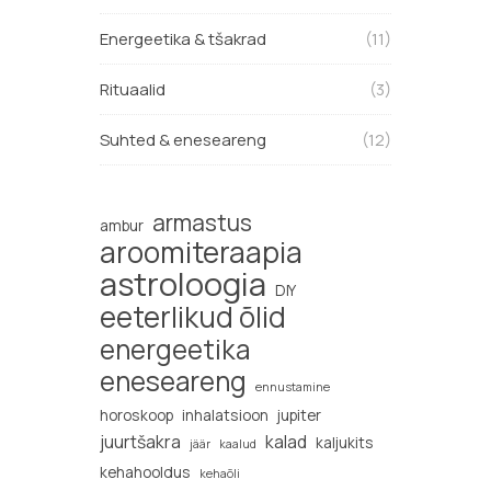
Energeetika & tšakrad
(11)
Rituaalid
(3)
Suhted & eneseareng
(12)
armastus
ambur
aroomiteraapia
astroloogia
DIY
eeterlikud õlid
energeetika
eneseareng
ennustamine
horoskoop
inhalatsioon
jupiter
juurtšakra
kalad
kaljukits
jäär
kaalud
kehahooldus
kehaõli