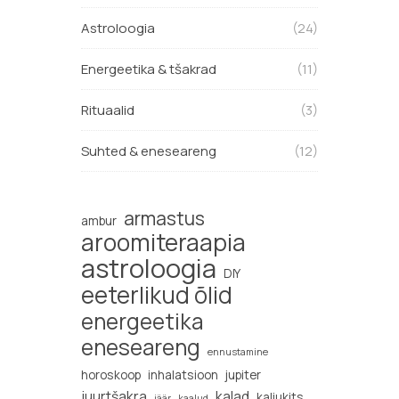
Astroloogia
(24)
Energeetika & tšakrad
(11)
Rituaalid
(3)
Suhted & eneseareng
(12)
armastus
ambur
aroomiteraapia
astroloogia
DIY
eeterlikud õlid
energeetika
eneseareng
ennustamine
horoskoop
inhalatsioon
jupiter
juurtšakra
kalad
kaljukits
jäär
kaalud