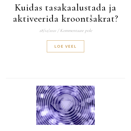
Kuidas tasakaalustada ja
aktiveerida kroontšakrat?
28/12/2021
/
Kommentaare pole
LOE VEEL