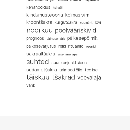
kehahooldus
kehaõli
kiindumusteooria
kolmas silm
kroontšakra
kurgutšakra
lõvi
kuumärk
noorkuu
poolvääriskivid
päikesepõimik
prognoos
päikesemärk
päikesevarjutus
reiki
rituaalid
ruunid
sakraaltšakra
sisemine laps
suhted
suur konjunktsioon
südametšakra
taimsed õlid
tee ise
täiskuu
tšakrad
veevalaja
vähk