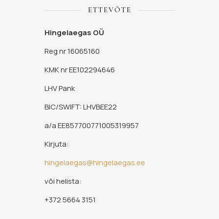
ETTEVÕTE
Hingelaegas OÜ
Reg nr 16065160
KMK nr EE102294646
LHV Pank
BIC/SWIFT: LHVBEE22
a/a EE857700771005319957
Kirjuta:
hingelaegas@hingelaegas.ee
või helista:
+372 5664 3151