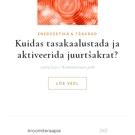
ENERGEETIKA & TŠAKRAD
Kuidas tasakaalustada ja
aktiveerida juurtšakrat?
20/05/2021
/
Kommentaare pole
LOE VEEL
Aroomiteraapia
(10)