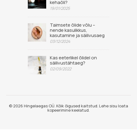
kehaõli?
19/01/2025
Taimsete õlide võlu –
nende kasulikkus,
kasutamine ja säilivusaeg
03/12/2024
Kas eeterlikel õlidel on
säilivustähtaeg?
02/09/2022
© 2026 Hingelaegas OÜ. Kõik õigused kaitstud. Lehe sisu loata
kopeerimine keelatud.